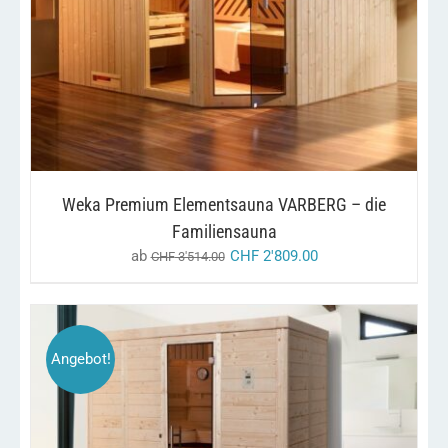
WEIST
MEHRERE
VARIANTEN
AUF.
DIE
OPTIONEN
KÖNNEN
AUF
DER
PRODUKTSEITE
GEWÄHLT
Weka Premium Elementsauna VARBERG – die
WERDEN
Familiensauna
ab
CHF
2'809.00
CHF
3'514.00
Angebot!
DIESES
/
AUSFÜHRUNG WÄHLEN
DETAILS