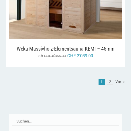
PRODUKT
WEIST
MEHRERE
VARIANTEN
AUF.
DIE
OPTIONEN
KÖNNEN
AUF
Weka Massivholz-Elementsauna KEMI – 45mm
DER
ab
CHF
3'089.00
CHF
3'866.00
PRODUKTSEITE
GEWÄHLT
WERDEN
1
2
Vor