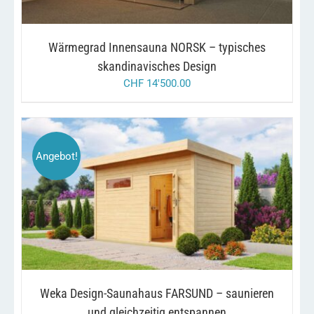
Wärmegrad Innensauna NORSK – typisches
skandinavisches Design
CHF
14'500.00
Angebot!
DIESES
/
AUSFÜHRUNG WÄHLEN
DETAILS
PRODUKT
WEIST
MEHRERE
VARIANTEN
AUF.
DIE
OPTIONEN
Weka Design-Saunahaus FARSUND – saunieren
KÖNNEN
AUF
und gleichzeitig entspannen