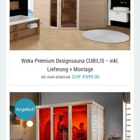
DIESES
/
AUSFÜHRUNG WÄHLEN
DETAILS
PRODUKT
WEIST
MEHRERE
VARIANTEN
AUF.
DIE
OPTIONEN
KÖNNEN
AUF
Weka Premium Designsauna CUBILIS – inkl.
DER
PRODUKTSEITE
Lieferung + Montage
GEWÄHLT
ab
CHF
4'699.00
CHF
5'869.00
WERDEN
Angebot!
DIESES
/
AUSFÜHRUNG WÄHLEN
DETAILS