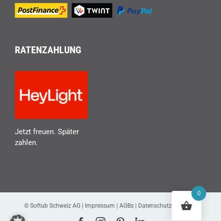
RATENZAHLUNG
Jetzt freuen. Später
zahlen.
0
© Softub Schweiz AG |
Impressum
|
AGBs
|
Datenschutzerklärung