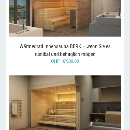
/
IN DEN WARENKORB
DETAILS
Wärmegrad Innensauna BERK – wenn Sie es
rustikal und behaglich mögen
CHF
18'900.00
/
IN DEN WARENKORB
DETAILS