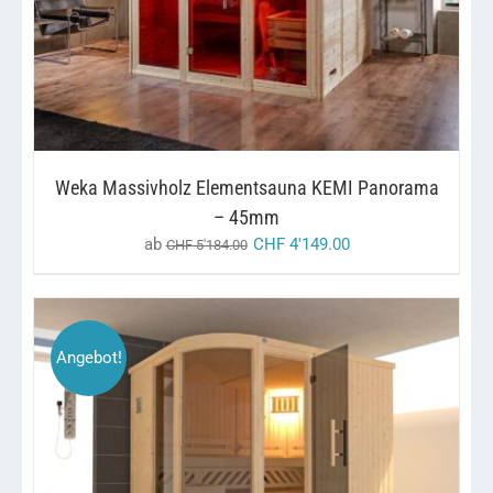
PRODUKT
WEIST
MEHRERE
VARIANTEN
AUF.
DIE
OPTIONEN
KÖNNEN
AUF
Weka Massivholz Elementsauna KEMI Panorama
DER
PRODUKTSEITE
– 45mm
GEWÄHLT
ab
CHF
4'149.00
CHF
5'184.00
WERDEN
Angebot!
DIESES
/
AUSFÜHRUNG WÄHLEN
DETAILS
PRODUKT
WEIST