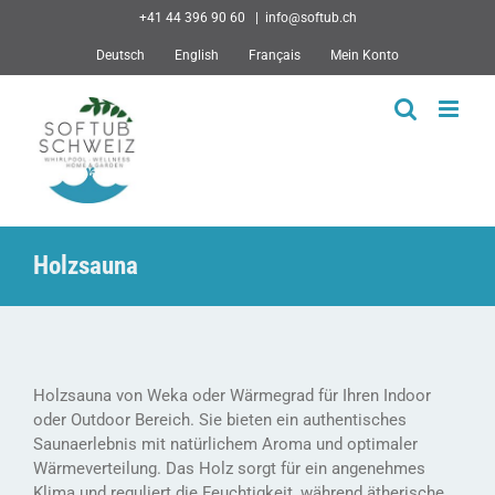
Skip
+41 44 396 90 60
|
info@softub.ch
to
Deutsch
English
Français
Mein Konto
content
Holzsauna
Holzsauna von Weka oder Wärmegrad für Ihren Indoor
oder Outdoor Bereich. Sie bieten ein authentisches
Saunaerlebnis mit natürlichem Aroma und optimaler
Wärmeverteilung. Das Holz sorgt für ein angenehmes
Klima und reguliert die Feuchtigkeit, während ätherische