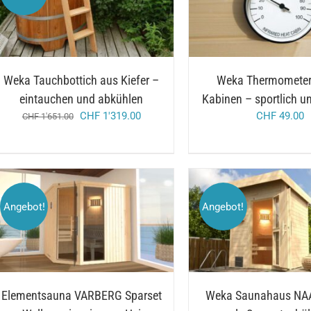
/
/
IN DEN WARENKORB
DETAILS
IN DEN WARENKORB
Weka Tauchbottich aus Kiefer –
Weka Thermometer 
eintauchen und abkühlen
Kabinen – sportlich u
ursprünglicher
aktueller
CHF
1'319.00
CHF
49.00
CHF
1'651.00
preis
preis
war:
ist:
chf 1'651.00
chf 1'319.00.
Angebot!
Angebot!
DIESES
/
AUSFÜHRUNG WÄHLEN
AUSFÜHRUNG WÄHL
PRODUKT
DETAILS
DETAILS
WEIST
MEHRERE
VARIANTEN
AUF.
DIE
Elementsauna VARBERG Sparset
Weka Saunahaus NA
OPTIONEN