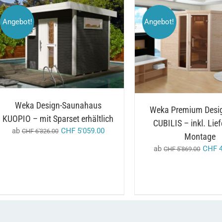
Angebot!
Angebot!
DIESES
/
AUSFÜHRUNG WÄHLEN
AUSFÜHRUNG WÄHL
PRODUKT
DETAILS
DETAILS
WEIST
MEHRERE
VARIANTEN
AUF.
DIE
OPTIONEN
Weka Design-Saunahaus
KÖNNEN
Weka Premium Desi
KUOPIO – mit Sparset erhältlich
AUF
CUBILIS – inkl. Lie
DER
ab
CHF
5'059.00
CHF
6'326.00
PRODUKTSEITE
Montage
GEWÄHLT
ab
CHF
4
CHF
5'869.00
WERDEN