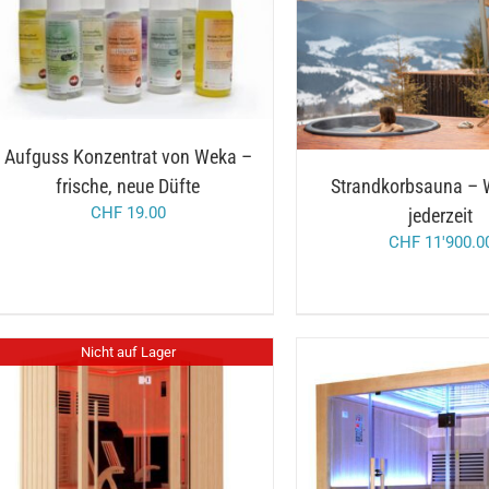
DIESES
/
AUSFÜHRUNG WÄHLEN
PRODUKT
DETAILS
/
IN DEN WARENKORB
WEIST
MEHRERE
VARIANTEN
AUF.
DIE
Aufguss Konzentrat von Weka –
OPTIONEN
frische, neue Düfte
Strandkorbsauna – 
KÖNNEN
AUF
CHF
19.00
jederzeit
DER
CHF
11'900.0
PRODUKTSEITE
GEWÄHLT
WERDEN
Nicht auf Lager
DETAILS