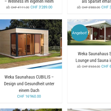
– Wellness im eigenen Heim
als Sparset erhäl
KÖNNEN
AUF
ab
CHF
3'289.00
ab
CHF
3
CHF
4'111.00
CHF
3'883.00
DER
PRODUKTSEITE
GEWÄHLT
WERDEN
AUSFÜHRUNG WÄHL
Angebot!
DETAILS
/
IN DEN WARENKORB
DETAILS
Weka Saunahaus 
Lounge und Sauna i
ab
CHF
6
CHF
8'654.00
Weka Saunahaus CUBILIS –
Design und Gesundheit unter
einem Dach
CHF
16'960.00