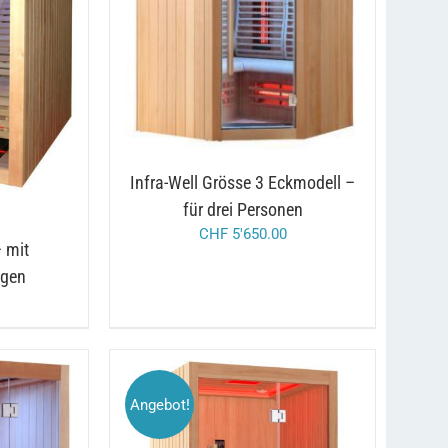
DETAILS
DETAILS
Infra-Well Grösse 3 Eckmodell –
für drei Personen
CHF
5'650.00
 mit
egen
Angebot!