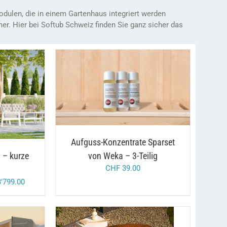
dulen, die in einem Gartenhaus integriert werden
. Hier bei Softub Schweiz finden Sie ganz sicher das
/
DIESES
IN DEN WARENKORB
DETAILS
/
EN
PRODUKT
WEIST
MEHRERE
VARIANTEN
AUF.
Aufguss-Konzentrate Sparset
DIE
OPTIONEN
von Weka – 3-Teilig
 – kurze
KÖNNEN
CHF
39.00
AUF
DER
'799.00
PRODUKTSEITE
GEWÄHLT
WERDEN