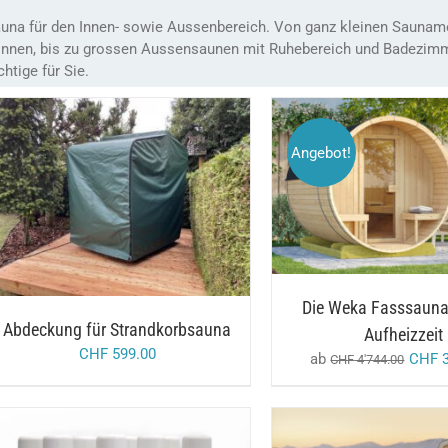
una für den Innen- sowie Aussenbereich. Von ganz kleinen Saunamo
nnen, bis zu grossen Aussensaunen mit Ruhebereich und Badezimmer
chtige für Sie.
Angebot!
AUSFÜHRUNG WÄHL
DETAILS
/
IN DEN WARENKORB
DETAILS
Die Weka Fasssauna
Abdeckung für Strandkorbsauna
Aufheizzeit
CHF
599.00
ab
CHF
3
CHF
4'744.00