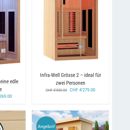
/
IN DEN WARENKORB
DETAILS
DETAILS
Infra-Well Grösse 2 – ideal für
 eine edle
zwei Personen
e
ursprünglicher
aktueller
CHF
4'279.00
CHF
5'350.00
glicher
aktueller
preis
preis
269.00
preis
war:
ist:
ist:
chf 5'350.00
chf 4'279.00.
90.00
chf 3'269.00.
Angebot!
DIESES