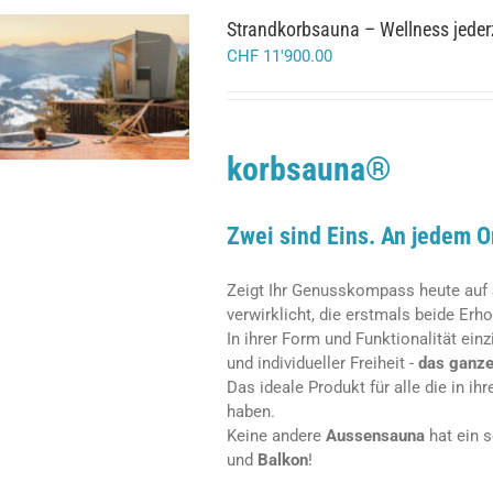
Strandkorbsauna – Wellness jeder
CHF
11'900.00
/
IN DEN WARENKORB
DETAILS
korbsauna®
Zwei sind Eins. An jedem O
Zeigt Ihr Genusskompass heute auf
verwirklicht,
die erstmals beide Erho
In ihrer Form und Funktionalität ein
und
individueller Freiheit -
das ganze
Das ideale Produkt für alle die in i
haben.
Keine andere
Aussensauna
hat ein s
und
Balkon
!