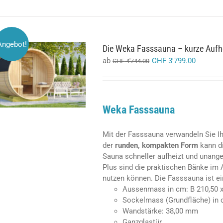
Angebot!
Die Weka Fasssauna – kurze Aufhe
ab
CHF
3'799.00
CHF
4'744.00
AUSFÜHRUNG WÄHLEN
DIESES
/
DETAILS
PRODUKT
WEIST
MEHRERE
Weka Fasssauna
VARIANTEN
AUF.
DIE
Mit der Fasssauna verwandeln Sie I
OPTIONEN
der
runden, kompakten Form
kann di
KÖNNEN
Sauna schneller aufheizt und unang
AUF
Plus sind die praktischen Bänke im
DER
nutzen können. Die Fasssauna ist ei
PRODUKTSEITE
GEWÄHLT
Aussenmass in cm: B 210,50 x
WERDEN
Sockelmass (Grundfläche) in c
Wandstärke: 38,00 mm
Ganzglastür