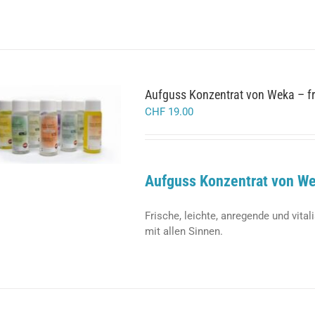
Aufguss Konzentrat von Weka – fr
CHF
19.00
AUSFÜHRUNG WÄHLEN
DIESES
/
DETAILS
PRODUKT
WEIST
MEHRERE
Aufguss Konzentrat von W
VARIANTEN
AUF.
DIE
Frische, leichte, anregende und vita
OPTIONEN
mit allen Sinnen.
KÖNNEN
AUF
DER
PRODUKTSEITE
GEWÄHLT
WERDEN