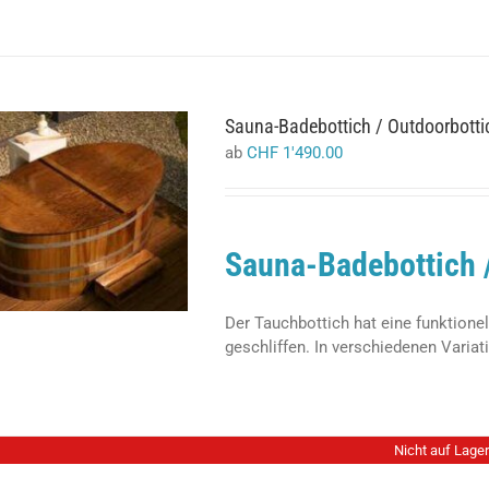
Sauna-Badebottich / Outdoorbotti
ab
CHF
1'490.00
AUSFÜHRUNG WÄHLEN
DIESES
/
DETAILS
PRODUKT
Sauna-Badebottich 
WEIST
MEHRERE
VARIANTEN
AUF.
Der Tauchbottich hat eine funktione
DIE
geschliffen. In verschiedenen Variati
OPTIONEN
KÖNNEN
AUF
DER
PRODUKTSEITE
Nicht auf Lager
GEWÄHLT
WERDEN