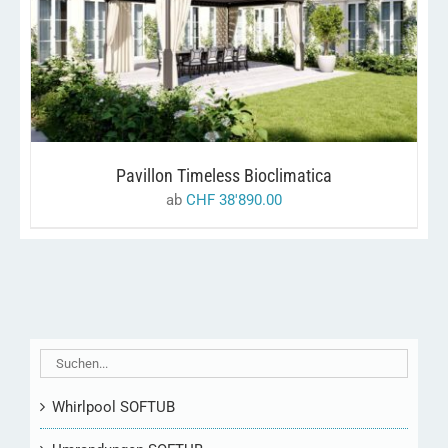
DIESES
/
AUSFÜHRUNG WÄHLEN
DETAILS
PRODUKT
WEIST
MEHRERE
VARIANTEN
AUF.
DIE
OPTIONEN
KÖNNEN
Pavillon Timeless Bioclimatica
AUF
DER
ab
CHF
38'890.00
PRODUKTSEITE
GEWÄHLT
WERDEN
Whirlpool SOFTUB