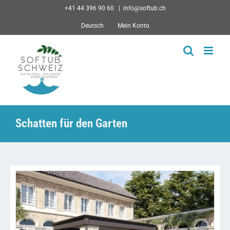
Skip
+41 44 396 90 60
|
info@softub.ch
to
Deutsch
Mein Konto
content
Schatten für den Garten