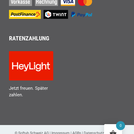
RATENZAHLUNG
Jetzt freuen. Später
zahlen.
0
© Softub Schweiz AG |
Impressum
|
AGBs
|
Datenschutzerklärung