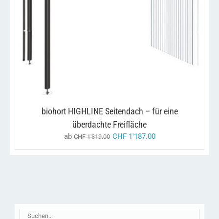
DIESES
/
AUSFÜHRUNG WÄHLEN
DETAILS
PRODUKT
WEIST
MEHRERE
VARIANTEN
AUF.
DIE
OPTIONEN
KÖNNEN
AUF
DER
biohort HIGHLINE Seitendach – für eine
PRODUKTSEITE
überdachte Freifläche
GEWÄHLT
WERDEN
ab
CHF
1'187.00
CHF
1'319.00