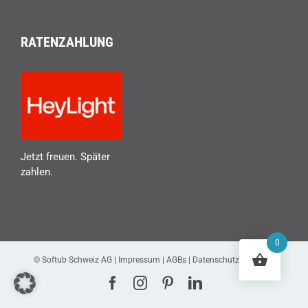
RATENZAHLUNG
Jetzt freuen. Später
zahlen.
0
© Softub Schweiz AG |
Impressum
|
AGBs
|
Datenschutzerklärung
Facebook
Instagram
Pinterest
LinkedIn