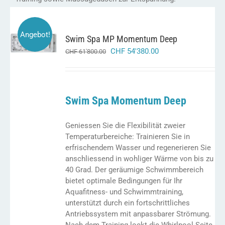
IN DEN
Angebot!
Swim Spa MP Momentum Deep
WARENKORB
/
ursprünglicher
aktueller
CHF
54'380.00
CHF
61'800.00
DETAILS
preis
preis
war:
ist:
chf 61'800.00
chf 54'380.00.
Swim Spa Momentum Deep
Geniessen Sie die Flexibilität zweier
Temperaturbereiche: Trainieren Sie in
erfrischendem Wasser und regenerieren Sie
anschliessend in wohliger Wärme von bis zu
40 Grad. Der geräumige Schwimmbereich
bietet optimale Bedingungen für Ihr
Aquafitness- und Schwimmtraining,
unterstützt durch ein fortschrittliches
Antriebssystem mit anpassbarer Strömung.