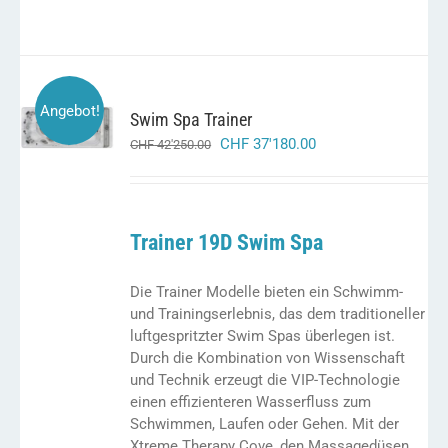
IN DEN
Angebot!
Swim Spa Trainer
WARENKORB
/
ursprünglicher
aktueller
CHF
37'180.00
CHF
42'250.00
DETAILS
preis
preis
war:
ist:
chf 42'250.00
chf 37'180.00.
Trainer 19D Swim Spa
Die Trainer Modelle bieten ein Schwimm-
und Trainingserlebnis, das dem traditioneller
luftgespritzter Swim Spas überlegen ist.
Durch die Kombination von Wissenschaft
und Technik erzeugt die VIP-Technologie
einen effizienteren Wasserfluss zum
Schwimmen, Laufen oder Gehen. Mit der
Xtreme Therapy Cove, den Massagedüsen