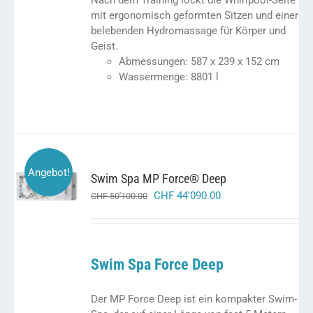
Nach dem Training lockt die Whirlpool-Seite
mit ergonomisch geformten Sitzen und einer
belebenden Hydromassage für Körper und
Geist.
Abmessungen: 587 x 239 x 152 cm
Wassermenge: 8801 l
IN DEN
Angebot!
Swim Spa MP Force® Deep
WARENKORB
ursprünglicher
aktueller
CHF
44'090.00
/
CHF
50'100.00
DETAILS
preis
preis
war:
ist:
chf 50'100.00
chf 44'090.00.
Swim Spa Force Deep
Der MP Force Deep ist ein kompakter Swim-