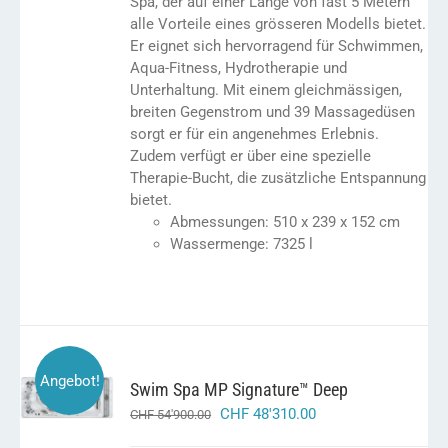
Spa, der auf einer Länge von fast 5 Metern
alle Vorteile eines grösseren Modells bietet.
Er eignet sich hervorragend für Schwimmen,
Aqua-Fitness, Hydrotherapie und
Unterhaltung. Mit einem gleichmässigen,
breiten Gegenstrom und 39 Massagedüsen
sorgt er für ein angenehmes Erlebnis.
Zudem verfügt er über eine spezielle
Therapie-Bucht, die zusätzliche Entspannung
bietet.
Abmessungen: 510 x 239 x 152 cm
Wassermenge: 7325 l
IN DEN
Angebot!
Swim Spa MP Signature™ Deep
WARENKORB
/
ursprünglicher
aktueller
CHF
48'310.00
CHF
54'900.00
DETAILS
preis
preis