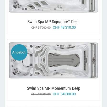
Swim Spa MP Signature™ Deep
ursprünglicher
aktueller
CHF
48'310.00
CHF
54'900.00
preis
preis
war:
ist:
chf 54'900.00
chf 48'310.00.
Angebot!
/
IN DEN WARENKORB
DETAILS
Swim Spa MP Momentum Deep
ursprünglicher
aktueller
CHF
54'380.00
CHF
61'800.00
preis
preis
war:
ist: