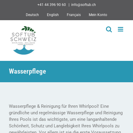
Skip
+41 44 396 90 60
|
info@softub.ch
to
Deutsch
English
Français
Mein Konto
content
Wasserpflege
Wasserpflege & Reinigung für Ihren Whirlpool! Eine
gründliche und regelmässige Wasserpflege und Reinigung
Ihres Pools ist das wichtigste, um eine langanhaltende
Schönheit, Schutz und Langlebigkeit Ihres Whirlpools zu
gewährleisten. Vor allem ist sie die erste Voraussetzung