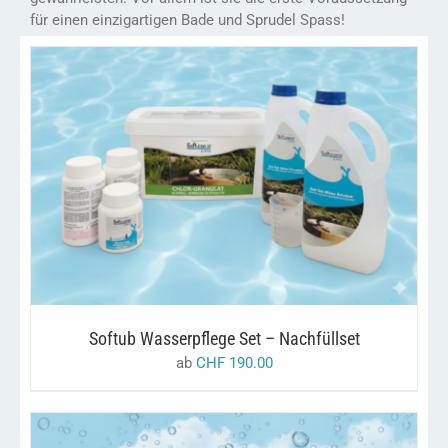
für einen einzigartigen Bade und Sprudel Spass!
DIESES
/
AUSFÜHRUNG WÄHLEN
DETAILS
PRODUKT
WEIST
MEHRERE
VARIANTEN
AUF.
DIE
OPTIONEN
KÖNNEN
Softub Wasserpflege Set – Nachfüllset
AUF
DER
ab
CHF
190.00
PRODUKTSEITE
GEWÄHLT
WERDEN