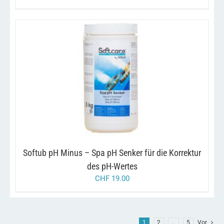
/
IN DEN WARENKORB
DETAILS
Softub pH Minus – Spa pH Senker für die Korrektur
des pH-Wertes
CHF
19.00
1
2
…
5
Vor