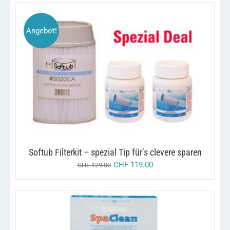
Angebot!
DIESES
/
AUSFÜHRUNG WÄHLEN
DETAILS
PRODUKT
WEIST
MEHRERE
VARIANTEN
AUF.
DIE
OPTIONEN
KÖNNEN
Softub Filterkit – spezial Tip für’s clevere sparen
AUF
DER
CHF
119.00
CHF
129.00
PRODUKTSEITE
GEWÄHLT
WERDEN