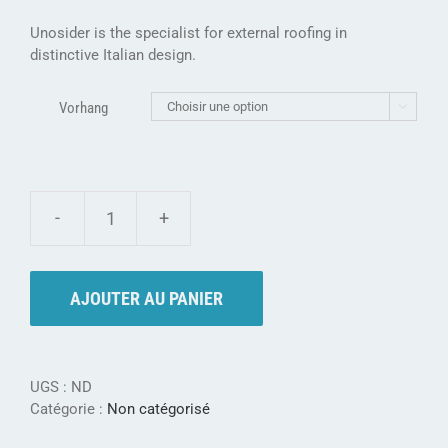
Unosider is the specialist for external roofing in
distinctive Italian design.
Vorhang

quantité
de
Unosider
Pavillon
AJOUTER AU PANIER
DAY
LIVING
-
ideal
UGS :
ND
für
Catégorie :
Non catégorisé
den
Pool