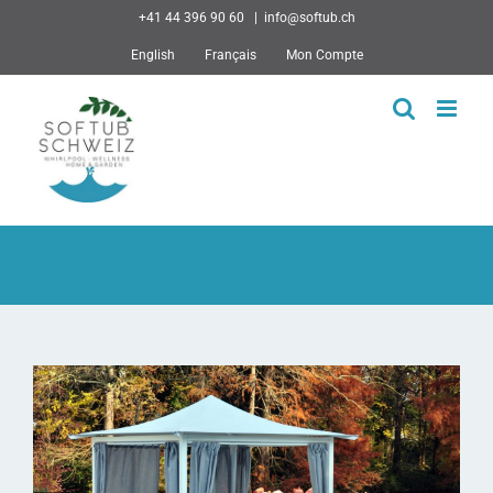
Skip
+41 44 396 90 60
|
info@softub.ch
to
English
Français
Mon Compte
content