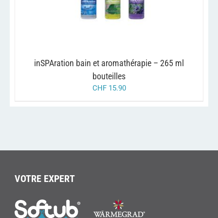
A
PLUSIEURS
VARIATIONS.
LES
OPTIONS
PEUVENT
ÊTRE
inSPAration bain et aromathérapie – 265 ml
CHOISIES
SUR
bouteilles
LA
CHF
15.90
PAGE
DU
PRODUIT
VOTRE EXPERT