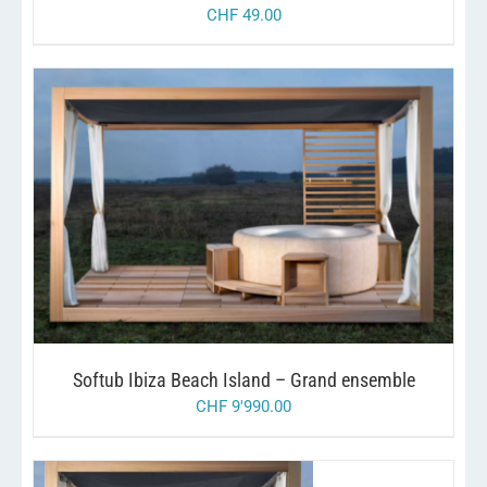
CHF
49.00
/
AJOUTER AU PANIER
DETAILS
Softub Ibiza Beach Island – Grand ensemble
CHF
9'990.00