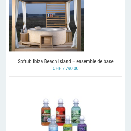
/
AJOUTER AU PANIER
DETAILS
Softub Ibiza Beach Island – ensemble de base
CHF
7'790.00
CE
/
CHOIX DES OPTIONS
DETAILS
PRODUIT