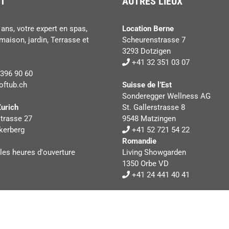
T
AUTRES LIEUX
ans, votre expert en spas,
Location Berne
maison, jardin, Terrasse et
Scheurenstrasse 7
3293 Dotzigen
+41 32 351 03 07
396 90 60
oftub.ch
Suisse de l’Est
Sonderegger Wellness AG
Zurich
St. Gallerstrasse 8
trasse 27
9548 Matzingen
kerberg
+41 52 721 54 22
Romandie
 les heures d'ouverture
Living Showgarden
1350 Orbe VD
+41 24 441 40 41