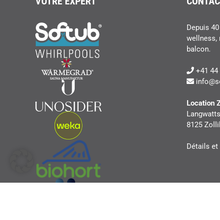
VOTRE EXPERT
CONTAC
Depuis 40 
wellness, 
balcon.
+41 44 
info@s
Location 
Langwatts
8125 Zolli
Détails et