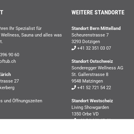
T
WEITERE STANDORTE
hren Ihr Spezialist für
Standort Bern Mittelland
, Wellness, Sauna und alles was
Scheurenstrasse 7
t.
3293 Dotzigen
+41 32 351 03 07
396 90 60
oftub.ch
Standort Ostschweiz
Sonderegger Wellness AG
Zürich
St. Gallerstrasse 8
trasse 27
9548 Matzingen
kerberg
+41 52 721 54 22
ls und Öffnungszeiten
Standort Westscheiz
Living Showgarden
1350 Orbe VD
+41 24 441 40 41