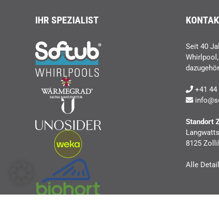
IHR SPEZIALIST
KONTAK
Seit 40 Ja
Whirlpool
dazugehör
+41 44 
info@s
Standort 
Langwatts
8125 Zolli
Alle Detai