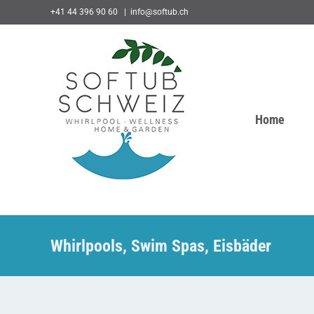
Skip
+41 44 396 90 60
|
info@softub.ch
to
content
Home
Whirlpools, Swim Spas, Eisbäder