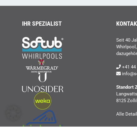
IHR SPEZIALIST
KONTAK
Seit 40 Ja
Whirlpool
dazugehör
+41 44 
info@s
Standort 
Langwatts
8125 Zolli
Alle Detai