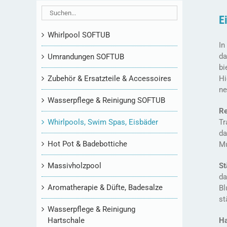
E
Whirlpool SOFTUB
In
da
Umrandungen SOFTUB
bi
Zubehör & Ersatzteile & Accessoires
Hi
n
Wasserpflege & Reinigung SOFTUB
Re
Whirlpools, Swim Spas, Eisbäder
Tr
da
Hot Pot & Badebottiche
Mu
Massivholzpool
St
da
Aromatherapie & Düfte, Badesalze
Bl
st
Wasserpflege & Reinigung
Hartschale
Ha