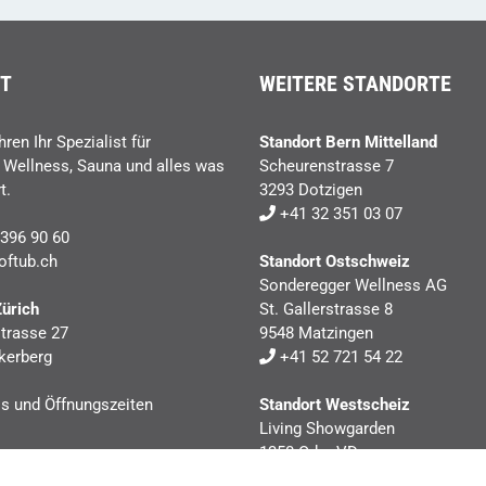
T
WEITERE STANDORTE
hren Ihr Spezialist für
Standort Bern Mittelland
, Wellness, Sauna und alles was
Scheurenstrasse 7
t.
3293 Dotzigen
+41 32 351 03 07
396 90 60
oftub.ch
Standort Ostschweiz
Sonderegger Wellness AG
Zürich
St. Gallerstrasse 8
trasse 27
9548 Matzingen
kerberg
+41 52 721 54 22
ls und Öffnungszeiten
Standort Westscheiz
Living Showgarden
1350 Orbe VD
+41 24 441 40 41