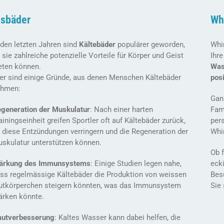
isbäder
Wh
 den letzten Jahren sind
Kältebäder
populärer geworden,
Whir
 sie zahlreiche potenzielle Vorteile für Körper und Geist
Ihr
eten können.
Was
er sind einige Gründe, aus denen Menschen Kältebäder
posi
ehmen:
Gan
generation der Muskulatur
: Nach einer harten
Fami
ainingseinheit greifen Sportler oft auf Kältebäder zurück,
pers
 diese Entzündungen verringern und die Regeneration der
Whir
skulatur unterstützen können.
Ob f
ärkung des Immunsystems
: Einige Studien legen nahe,
ecki
ss regelmässige Kältebäder die Produktion von weissen
Bes
utkörperchen steigern könnten, was das Immunsystem
Sie 
ärken könnte.
utverbesserung
: Kaltes Wasser kann dabei helfen, die