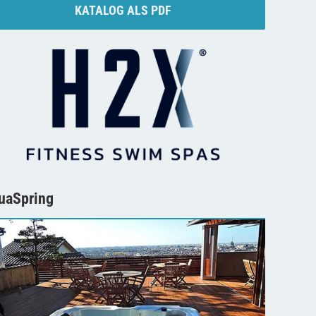
KATALOG ALS PDF
uaSpring