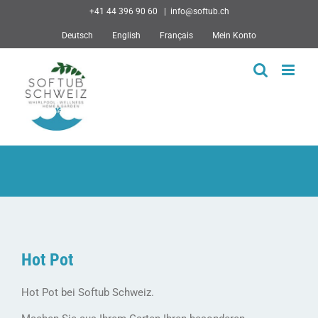
Skip
+41 44 396 90 60
|
info@softub.ch
to
Deutsch
English
Français
Mein Konto
content
Hot Pot
Hot Pot bei Softub Schweiz.