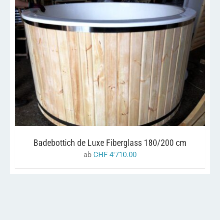
DIESES
/
AUSFÜHRUNG WÄHLEN
DETAILS
PRODUKT
WEIST
MEHRERE
VARIANTEN
AUF.
DIE
OPTIONEN
KÖNNEN
AUF
Badebottich de Luxe Fiberglass 180/200 cm
DER
PRODUKTSEITE
ab
CHF
4'710.00
GEWÄHLT
WERDEN