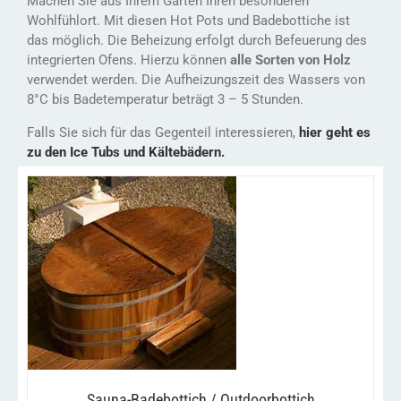
Machen Sie aus Ihrem Garten Ihren besonderen
Wohlfühlort. Mit diesen Hot Pots und Badebottiche ist
das möglich. Die Beheizung erfolgt durch Befeuerung des
integrierten Ofens. Hierzu können
alle Sorten von Holz
verwendet werden. Die Aufheizungszeit des Wassers von
8°C bis Badetemperatur beträgt 3 – 5 Stunden.
Falls Sie sich für das Gegenteil interessieren,
hier geht es
zu den Ice Tubs und Kältebädern.
DIESES
/
AUSFÜHRUNG WÄHLEN
PRODUKT
DETAILS
WEIST
MEHRERE
VARIANTEN
AUF.
DIE
OPTIONEN
KÖNNEN
Sauna-Badebottich / Outdoorbottich