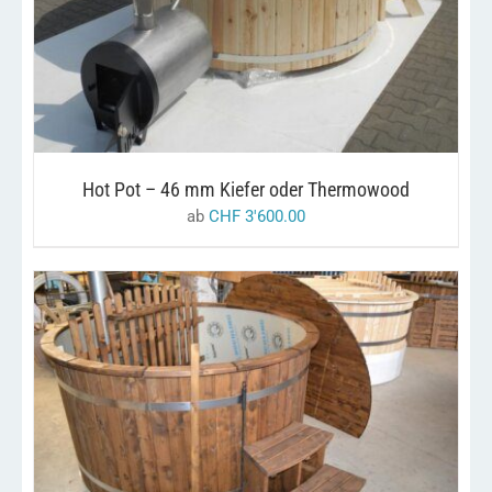
OPTIONEN
KÖNNEN
AUF
DER
PRODUKTSEITE
GEWÄHLT
WERDEN
Hot Pot – 46 mm Kiefer oder Thermowood
ab
CHF
3'600.00
DIESES
/
AUSFÜHRUNG WÄHLEN
DETAILS
PRODUKT
WEIST
MEHRERE