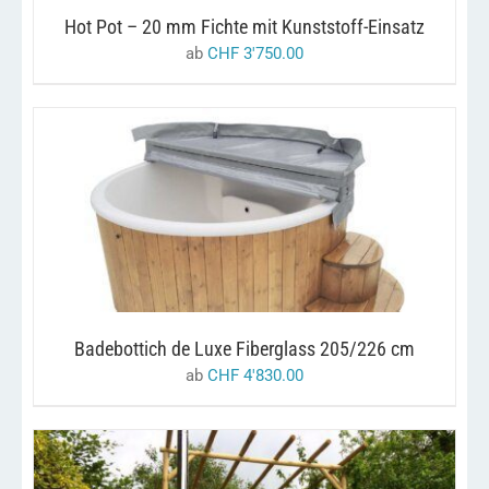
OPTIONEN
KÖNNEN
Hot Pot – 20 mm Fichte mit Kunststoff-Einsatz
AUF
ab
CHF
3'750.00
DER
PRODUKTSEITE
GEWÄHLT
WERDEN
DIESES
/
AUSFÜHRUNG WÄHLEN
DETAILS
PRODUKT
WEIST
MEHRERE
VARIANTEN
AUF.
DIE
Badebottich de Luxe Fiberglass 205/226 cm
OPTIONEN
KÖNNEN
ab
CHF
4'830.00
AUF
DER
PRODUKTSEITE
GEWÄHLT
WERDEN