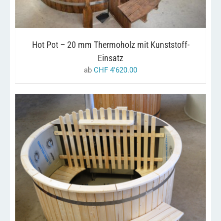
VARIANTEN
AUF.
DIE
OPTIONEN
KÖNNEN
Hot Pot – 20 mm Thermoholz mit Kunststoff-
AUF
DER
Einsatz
PRODUKTSEITE
ab
CHF
4'620.00
GEWÄHLT
WERDEN
DIESES
/
AUSFÜHRUNG WÄHLEN
DETAILS
PRODUKT
WEIST
MEHRERE
VARIANTEN