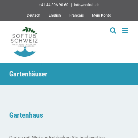
Skip
+41 44 396 90 60
|
info@softub.ch
to
Deutsch
English
Français
Mein Konto
content
Gartenhäuser
Gartenhaus
Garten mit Weka – Entdecken Sie hochwertige