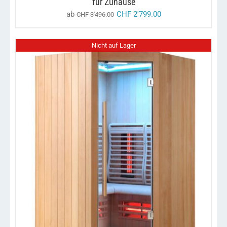
für Zuhause
GEWÄHLT
ab
CHF
2'799.00
CHF
3'496.00
WERDEN
Nicht auf Lager
DETAILS