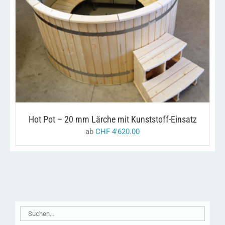
DIESES
/
AUSFÜHRUNG WÄHLEN
DETAILS
PRODUKT
WEIST
MEHRERE
VARIANTEN
AUF.
DIE
OPTIONEN
KÖNNEN
AUF
DER
PRODUKTSEITE
Hot Pot – 20 mm Lärche mit Kunststoff-Einsatz
GEWÄHLT
WERDEN
ab
CHF
4'620.00