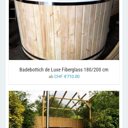
DIESES
/
AUSFÜHRUNG WÄHLEN
DETAILS
PRODUKT
WEIST
MEHRERE
VARIANTEN
AUF.
DIE
OPTIONEN
KÖNNEN
AUF
Badebottich de Luxe Fiberglass 180/200 cm
DER
PRODUKTSEITE
ab
CHF
4'710.00
GEWÄHLT
WERDEN