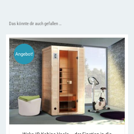
Das könnte dir auch gefallen …
Angebot!
DIESES
/
AUSFÜHRUNG WÄHLEN
DETAILS
PRODUKT
WEIST
MEHRERE
VARIANTEN
AUF.
DIE
OPTIONEN
KÖNNEN
AUF