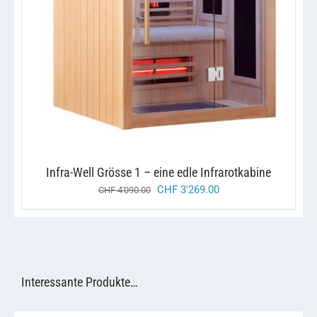
Infra-Well Grösse 1 – eine edle Infrarotkabine
ursprünglicher
aktueller
CHF
3'269.00
CHF
4'090.00
preis
preis
war:
ist:
chf 4'090.00
chf 3'269.00.
Interessante Produkte…