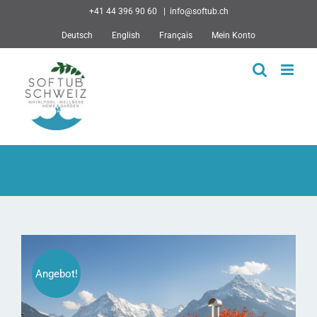
Skip
+41 44 396 90 60
|
info@softub.ch
to
Deutsch
English
Français
Mein Konto
content
Angebot!