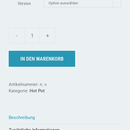
Version

Hot
Pot
-
Badebottich
IN DEN WARENKORB
BIBI
aus
Thermoholz
Menge
Artikelnummer:
n. v.
Kategorie:
Hot Pot
Beschreibung