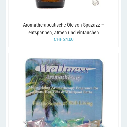
KÖNNEN
AUF
DER
PRODUKTSEITE
GEWÄHLT
Aromatherapeutische Öle von Spazazz –
WERDEN
entspannen, atmen und eintauchen
CHF
24.00
/
IN DEN WARENKORB
DETAILS