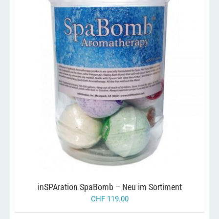
DIESES
/
AUSFÜHRUNG WÄHLEN
DETAILS
PRODUKT
WEIST
MEHRERE
VARIANTEN
AUF.
DIE
OPTIONEN
KÖNNEN
AUF
DER
PRODUKTSEITE
GEWÄHLT
inSPAration SpaBomb – Neu im Sortiment
WERDEN
CHF
119.00