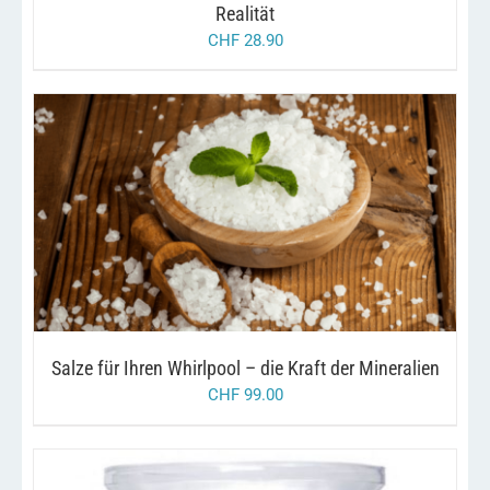
Realität
DER
PRODUKTSEITE
CHF
28.90
GEWÄHLT
WERDEN
DIESES
/
AUSFÜHRUNG WÄHLEN
DETAILS
PRODUKT
WEIST
MEHRERE
VARIANTEN
AUF.
DIE
OPTIONEN
Salze für Ihren Whirlpool – die Kraft der Mineralien
KÖNNEN
AUF
CHF
99.00
DER
PRODUKTSEITE
GEWÄHLT
WERDEN