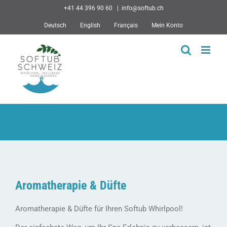
Skip
+41 44 396 90 60
|
info@softub.ch
to
Deutsch
English
Français
Mein Konto
content
Aromatherapie & Düfte
Aromatherapie & Düfte für Ihren Softub Whirlpool!