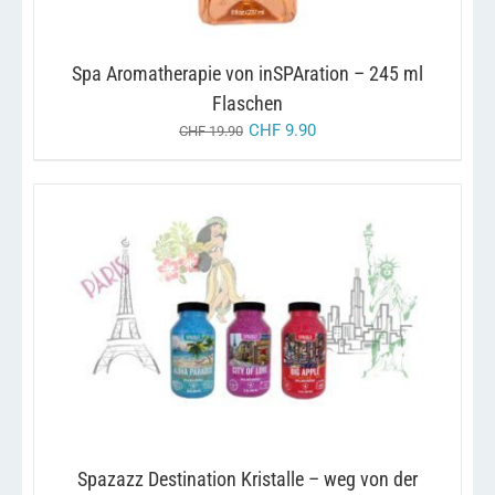
AUF
DER
PRODUKTSEITE
GEWÄHLT
Spa Aromatherapie von inSPAration – 245 ml
WERDEN
Flaschen
CHF
9.90
CHF
19.90
DIESES
/
AUSFÜHRUNG WÄHLEN
DETAILS
PRODUKT
WEIST
MEHRERE
VARIANTEN
AUF.
DIE
OPTIONEN
KÖNNEN
Spazazz Destination Kristalle – weg von der
AUF