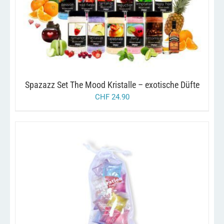
DIESES
/
AUSFÜHRUNG WÄHLEN
DETAILS
PRODUKT
WEIST
MEHRERE
VARIANTEN
AUF.
DIE
OPTIONEN
KÖNNEN
Spazazz Set The Mood Kristalle – exotische Düfte
AUF
CHF
24.90
DER
PRODUKTSEITE
GEWÄHLT
WERDEN
/
IN DEN WARENKORB
DETAILS