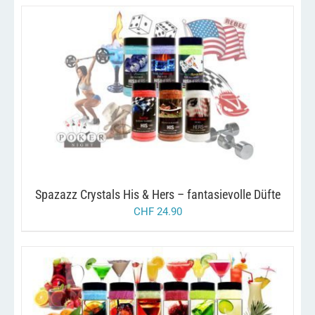
DIESES
/
AUSFÜHRUNG WÄHLEN
DETAILS
PRODUKT
WEIST
MEHRERE
VARIANTEN
AUF.
DIE
OPTIONEN
KÖNNEN
Spazazz Crystals His & Hers – fantasievolle Düfte
AUF
CHF
24.90
DER
PRODUKTSEITE
GEWÄHLT
WERDEN