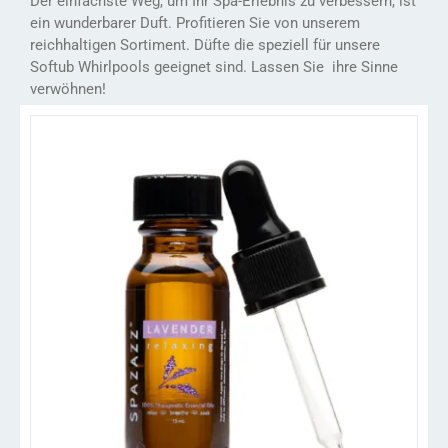
Der einfachste Weg, um Ihr Spa-Erlebnis zu verbessern, ist
ein wunderbarer Duft. Profitieren Sie von unserem
reichhaltigen Sortiment. Düfte die speziell für unsere
Softub Whirlpools geeignet sind. Lassen Sie ihre Sinne
verwöhnen!
DIESES
/
AUSFÜHRUNG WÄHLEN
DETAILS
PRODUKT
WEIST
MEHRERE
VARIANTEN
AUF.
DIE
OPTIONEN