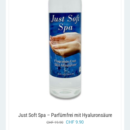
/
IN DEN WARENKORB
DETAILS
Just Soft Spa – Parfümfrei mit Hyaluronsäure
ursprünglicher
aktueller
CHF
9.90
CHF
19.90
preis
preis