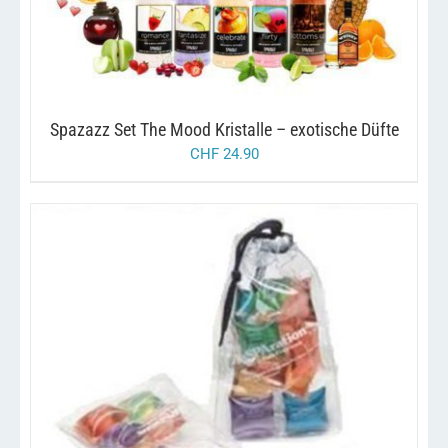
WEIST
MEHRERE
VARIANTEN
AUF.
DIE
OPTIONEN
KÖNNEN
Spazazz Set The Mood Kristalle – exotische Düfte
AUF
CHF
24.90
DER
PRODUKTSEITE
GEWÄHLT
WERDEN
/
IN DEN WARENKORB
DETAILS