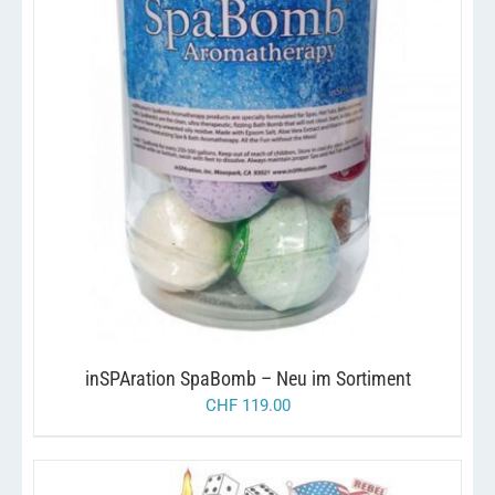
DIESES
/
AUSFÜHRUNG WÄHLEN
DETAILS
PRODUKT
WEIST
MEHRERE
VARIANTEN
AUF.
DIE
OPTIONEN
KÖNNEN
AUF
DER
PRODUKTSEITE
GEWÄHLT
inSPAration SpaBomb – Neu im Sortiment
WERDEN
CHF
119.00