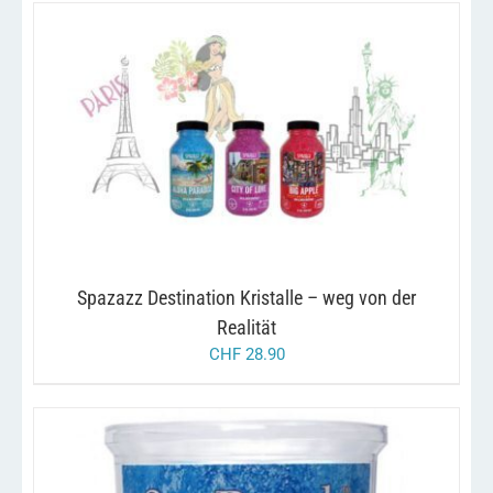
DIESES
/
AUSFÜHRUNG WÄHLEN
DETAILS
PRODUKT
WEIST
MEHRERE
VARIANTEN
AUF.
DIE
OPTIONEN
KÖNNEN
Spazazz Destination Kristalle – weg von der
AUF
Realität
DER
PRODUKTSEITE
CHF
28.90
GEWÄHLT
WERDEN