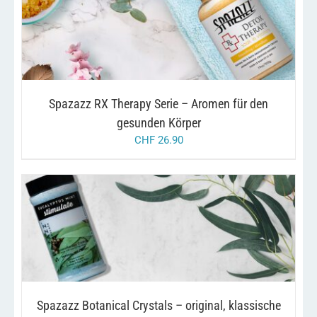
DIESES
/
AUSFÜHRUNG WÄHLEN
DETAILS
PRODUKT
WEIST
MEHRERE
VARIANTEN
AUF.
Spazazz RX Therapy Serie – Aromen für den
DIE
OPTIONEN
gesunden Körper
KÖNNEN
CHF
26.90
AUF
DER
PRODUKTSEITE
GEWÄHLT
WERDEN
DIESES
/
AUSFÜHRUNG WÄHLEN
DETAILS
PRODUKT
WEIST
MEHRERE
VARIANTEN
AUF.
Spazazz Botanical Crystals – original, klassische
DIE