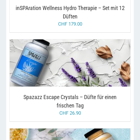
inSPAration Wellness Hydro Therapie – Set mit 12
Düften
CHF
179.00
DIESES
/
AUSFÜHRUNG WÄHLEN
DETAILS
PRODUKT
WEIST
MEHRERE
VARIANTEN
AUF.
Spazazz Escape Crystals – Düfte für einen
DIE
OPTIONEN
frischen Tag
KÖNNEN
CHF
26.90
AUF
DER
PRODUKTSEITE
GEWÄHLT
WERDEN