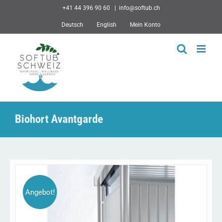
Skip
+41 44 396 90 60
|
info@softub.ch
to
Deutsch
English
Mein Konto
content
Biohort Avantgarde
Angebot!