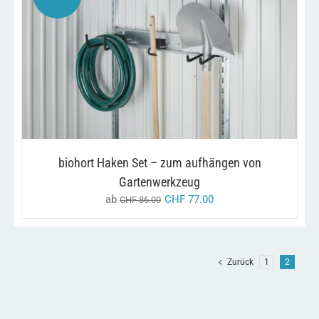
DIESES
/
AUSFÜHRUNG WÄHLEN
DETAILS
PRODUKT
WEIST
MEHRERE
VARIANTEN
AUF.
DIE
OPTIONEN
KÖNNEN
biohort Haken Set – zum aufhängen von
AUF
DER
Gartenwerkzeug
PRODUKTSEITE
ab
CHF
77.00
CHF
86.00
GEWÄHLT
WERDEN
Zurück
1
2