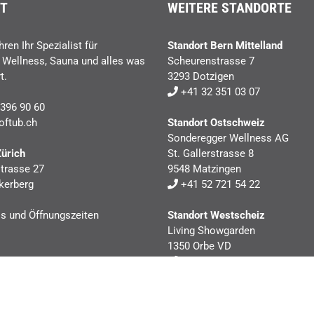
T
WEITERE STANDORTE
hren Ihr Spezialist für
Standort Bern Mittelland
, Wellness, Sauna und alles was
Scheurenstrasse 7
t.
3293 Dotzigen
+41 32 351 03 07
396 90 60
oftub.ch
Standort Ostschweiz
Sonderegger Wellness AG
Zürich
St. Gallerstrasse 8
trasse 27
9548 Matzingen
kerberg
+41 52 721 54 22
ls und Öffnungszeiten
Standort Westscheiz
Living Showgarden
1350 Orbe VD
+41 24 441 40 41