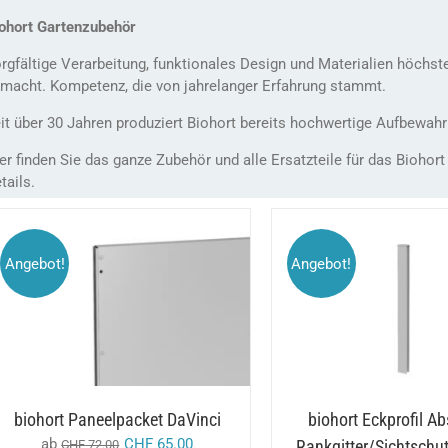
ohort Gartenzubehör
rgfältige Verarbeitung, funktionales Design und Materialien höchst
macht. Kompetenz, die von jahrelanger Erfahrung stammt.
it über 30 Jahren produziert Biohort bereits hochwertige Aufbewah
er finden Sie das ganze Zubehör und alle Ersatzteile für das Biohort
tails.
Angebot!
Angebot!
DIESES
/
AUSFÜHRUNG WÄHLEN
AUSFÜHRUNG WÄHL
PRODUKT
DETAILS
DETAILS
WEIST
MEHRERE
VARIANTEN
AUF.
DIE
OPTIONEN
biohort Paneelpacket DaVinci
biohort Eckprofil A
KÖNNEN
ab
CHF
65.00
Rankgitter/Sichtschut
CHF
72.00