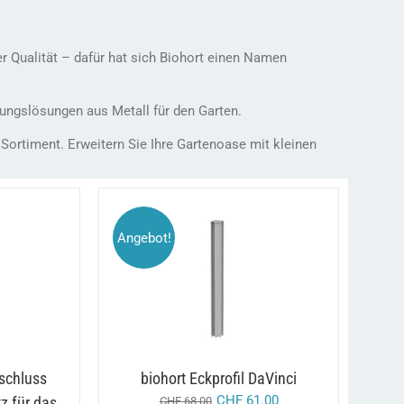
er Qualität – dafür hat sich Biohort einen Namen
rungslösungen aus Metall für den Garten.
 Sortiment. Erweitern Sie Ihre Gartenoase mit kleinen
Angebot!
DIESES
DIESES
/
/
EN
AUSFÜHRUNG WÄHLEN
PRODUKT
PRODUKT
DETAILS
WEIST
WEIST
MEHRERE
MEHRERE
VARIANTEN
VARIANTEN
AUF.
AUF.
DIE
DIE
OPTIONEN
OPTIONEN
bschluss
biohort Eckprofil DaVinci
KÖNNEN
KÖNNEN
CHF
61.00
z für das
CHF
68.00