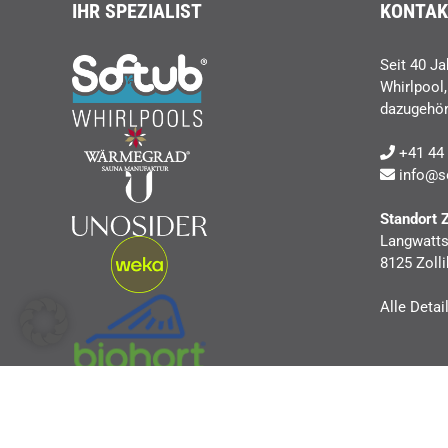
IHR SPEZIALIST
KONTAK
Seit 40 Ja
Whirlpool
dazugehör
+41 44 
info@s
Standort 
Langwatts
8125 Zolli
Alle Detai