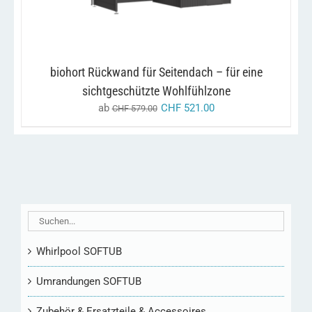
WEIST
MEHRERE
VARIANTEN
AUF.
DIE
biohort Rückwand für Seitendach – für eine
OPTIONEN
KÖNNEN
sichtgeschützte Wohlfühlzone
AUF
ab
CHF
521.00
CHF
579.00
DER
PRODUKTSEITE
GEWÄHLT
WERDEN
Whirlpool SOFTUB
Umrandungen SOFTUB
Zubehör & Ersatzteile & Accessoires