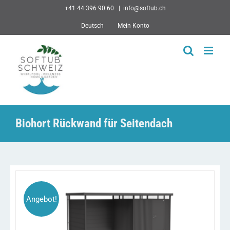
Skip
+41 44 396 90 60
|
info@softub.ch
to
Deutsch
Mein Konto
content
Biohort Rückwand für Seitendach
Angebot!
DIESES
/
AUSFÜHRUNG WÄHLEN
DETAILS
PRODUKT