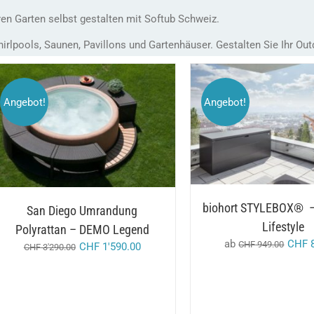
ren Garten selbst gestalten mit Softub Schweiz.
irlpools, Saunen, Pavillons und Gartenhäuser. Gestalten Sie Ihr Out
Angebot!
Angebot!
DIESES
AUSFÜHRUNG WÄHL
/
AUSFÜHRUNG WÄHLEN
PRODUKT
DETAILS
DETAILS
WEIST
MEHRERE
VARIANTEN
AUF.
DIE
biohort STYLEBOX® –
OPTIONEN
San Diego Umrandung
KÖNNEN
Lifestyle
Polyrattan – DEMO Legend
AUF
ab
CHF
8
CHF
949.00
DER
CHF
1'590.00
CHF
3'290.00
PRODUKTSEITE
GEWÄHLT
WERDEN