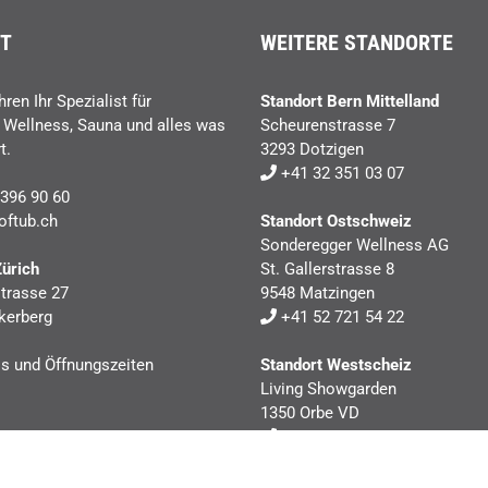
T
WEITERE STANDORTE
hren Ihr Spezialist für
Standort Bern Mittelland
, Wellness, Sauna und alles was
Scheurenstrasse 7
t.
3293 Dotzigen
+41 32 351 03 07
396 90 60
oftub.ch
Standort Ostschweiz
Sonderegger Wellness AG
Zürich
St. Gallerstrasse 8
trasse 27
9548 Matzingen
kerberg
+41 52 721 54 22
ls und Öffnungszeiten
Standort Westscheiz
Living Showgarden
1350 Orbe VD
+41 24 441 40 41