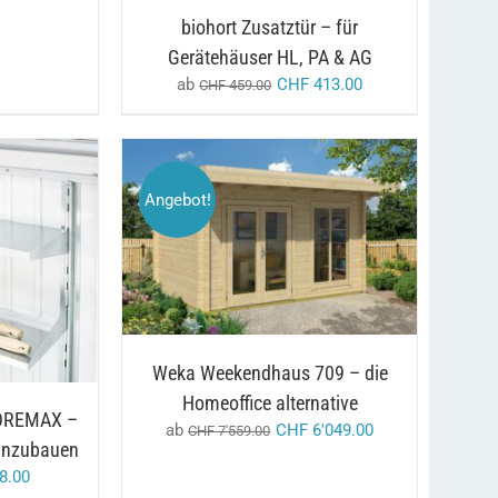
AUF
GEWÄHLT
biohort Zusatztür – für
DER
WERDEN
PRODUKTSEITE
Gerätehäuser HL, PA & AG
GEWÄHLT
ab
CHF
413.00
CHF
459.00
WERDEN
Angebot!
DIESES
/
AUSFÜHRUNG WÄHLEN
PRODUKT
DETAILS
DETAILS
WEIST
MEHRERE
VARIANTEN
AUF.
DIE
OPTIONEN
Weka Weekendhaus 709 – die
KÖNNEN
Homeoffice alternative
AUF
TOREMAX –
DER
ab
CHF
6'049.00
CHF
7'559.00
einzubauen
PRODUKTSEITE
GEWÄHLT
nglicher
aktueller
8.00
WERDEN