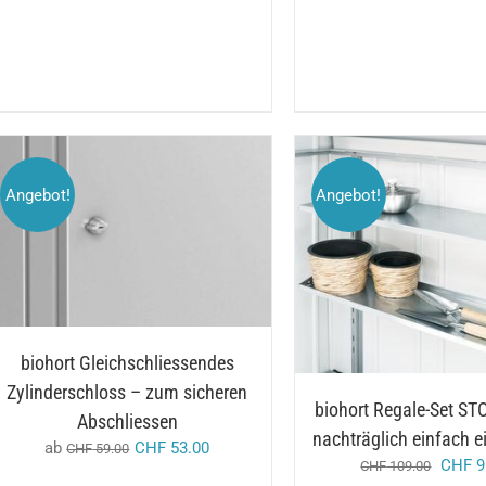
GEWÄHLT
WERDEN
Angebot!
Angebot!
DIESES
/
AUSFÜHRUNG WÄHLEN
PRODUKT
DETAILS
/
WEIST
IN DEN WARENKORB
MEHRERE
VARIANTEN
AUF.
DIE
OPTIONEN
biohort Gleichschliessendes
KÖNNEN
Zylinderschloss – zum sicheren
AUF
biohort Regale-Set S
DER
Abschliessen
PRODUKTSEITE
nachträglich einfach 
ab
CHF
53.00
CHF
59.00
GEWÄHLT
ursprü
CHF
9
CHF
109.00
WERDEN