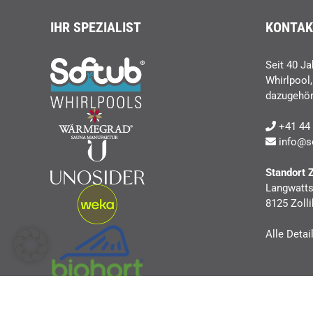
IHR SPEZIALIST
KONTAK
Seit 40 Ja
Whirlpool
dazugehör
+41 44 
info@s
Standort 
Langwatts
8125 Zolli
Alle Detai