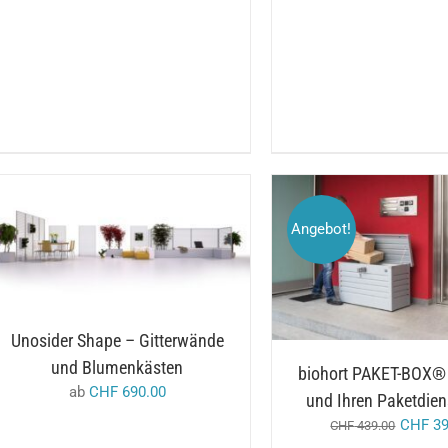
Angebot!
DIESES
/
AUSFÜHRUNG WÄHLEN
PRODUKT
AUSFÜHRUNG WÄHL
DETAILS
WEIST
DETAILS
MEHRERE
VARIANTEN
AUF.
Unosider Shape – Gitterwände
DIE
OPTIONEN
und Blumenkästen
biohort PAKET-BOX® 
KÖNNEN
ab
CHF
690.00
AUF
und Ihren Paketdiens
DER
CHF
39
CHF
439.00
PRODUKTSEITE