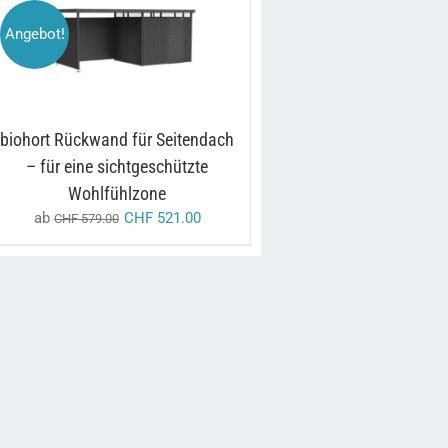
Angebot!
DIESES
/
AUSFÜHRUNG WÄHLEN
PRODUKT
DETAILS
WEIST
MEHRERE
VARIANTEN
AUF.
biohort Rückwand für Seitendach
DIE
OPTIONEN
– für eine sichtgeschützte
KÖNNEN
Wohlfühlzone
AUF
DER
ab
CHF
521.00
CHF
579.00
PRODUKTSEITE
GEWÄHLT
WERDEN