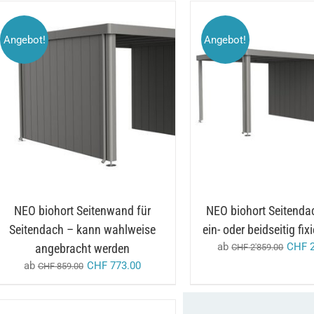
Angebot!
Angebot!
DIESES
/
AUSFÜHRUNG WÄHLEN
AUSFÜHRUNG WÄHL
PRODUKT
DETAILS
DETAILS
WEIST
MEHRERE
VARIANTEN
AUF.
DIE
OPTIONEN
KÖNNEN
AUF
NEO biohort Seitenwand für
NEO biohort Seitenda
DER
PRODUKTSEITE
Seitendach – kann wahlweise
ein- oder beidseitig fix
GEWÄHLT
ab
CHF
2
angebracht werden
CHF
2'859.00
WERDEN
ab
CHF
773.00
CHF
859.00