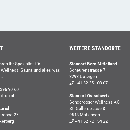
T
WEITERE STANDORTE
hren Ihr Spezialist für
Standort Bern Mittelland
, Wellness, Sauna und alles was
Scheurenstrasse 7
t.
3293 Dotzigen
+41 32 351 03 07
396 90 60
oftub.ch
Standort Ostschweiz
Sonderegger Wellness AG
Zürich
St. Gallerstrasse 8
trasse 27
9548 Matzingen
kerberg
+41 52 721 54 22