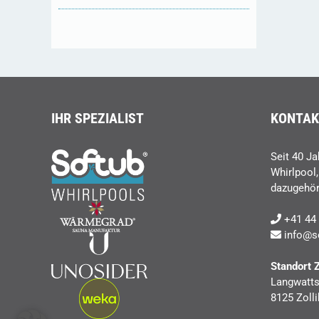
IHR SPEZIALIST
KONTAK
Seit 40 Ja
Whirlpool
dazugehör
+41 44 
info@s
Standort 
Langwatts
8125 Zolli