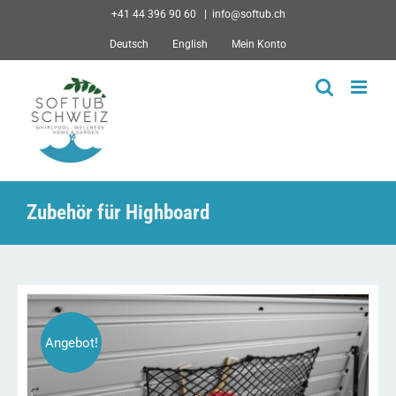
Skip
+41 44 396 90 60
|
info@softub.ch
to
Deutsch
English
Mein Konto
content
Zubehör für Highboard
Angebot!