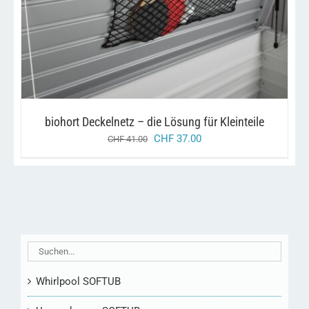
/
IN DEN WARENKORB
DETAILS
biohort Deckelnetz – die Lösung für Kleinteile
ursprünglicher
aktueller
CHF
37.00
CHF
41.00
preis
preis
war:
ist:
chf 41.00
chf 37.00.
Whirlpool SOFTUB