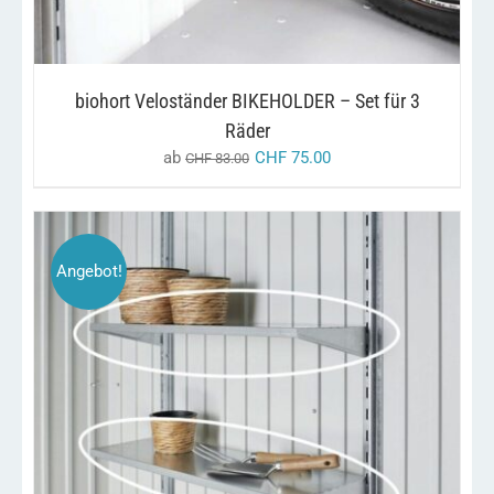
DIE
OPTIONEN
KÖNNEN
AUF
DER
biohort Veloständer BIKEHOLDER – Set für 3
PRODUKTSEITE
Räder
GEWÄHLT
WERDEN
ab
CHF
75.00
CHF
83.00
Angebot!
DIESES
/
AUSFÜHRUNG WÄHLEN
DETAILS
PRODUKT
WEIST
MEHRERE
VARIANTEN
AUF.