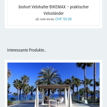
AUF
DER
biohort Velohalter BIKEMAX – praktischer
PRODUKTSEITE
Veloständer
GEWÄHLT
WERDEN
ab
CHF
53.00
CHF
59.00
Interessante Produkte…
DIESES
/
AUSFÜHRUNG WÄHLEN
DETAILS
PRODUKT
WEIST
MEHRERE