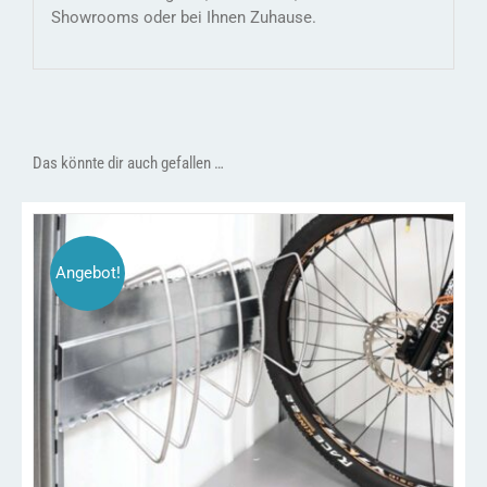
Showrooms oder bei Ihnen Zuhause.
Das könnte dir auch gefallen …
Angebot!
DIESES
/
AUSFÜHRUNG WÄHLEN
DETAILS
PRODUKT
WEIST
MEHRERE
VARIANTEN
AUF.