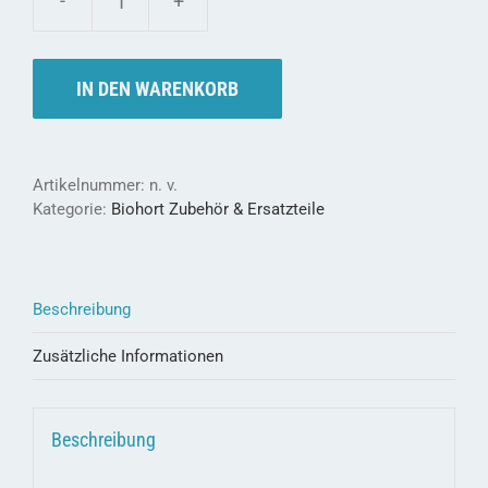
biohort
Regalsteher
-
zum
IN DEN WARENKORB
fixieren
der
Regalböden
Menge
Artikelnummer:
n. v.
Kategorie:
Biohort Zubehör & Ersatzteile
Beschreibung
Zusätzliche Informationen
Beschreibung