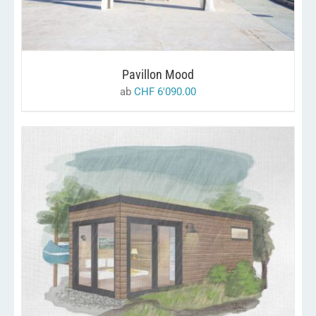
VARIANTEN
AUF.
DIE
OPTIONEN
KÖNNEN
Pavillon Mood
AUF
DER
ab
CHF
6'090.00
PRODUKTSEITE
GEWÄHLT
WERDEN
/
IN DEN WARENKORB
DETAILS