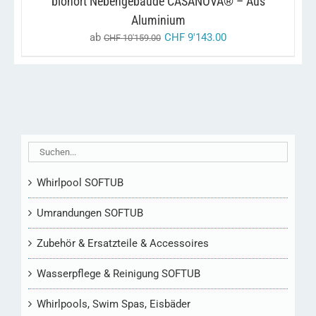
biohort Nebengebäude CASANOVA® – Aus
AUF
Aluminium
DER
PRODUKTSEITE
ab
CHF
9'143.00
CHF
10'159.00
GEWÄHLT
WERDEN
Whirlpool SOFTUB
Umrandungen SOFTUB
Zubehör & Ersatzteile & Accessoires
Wasserpflege & Reinigung SOFTUB
Whirlpools, Swim Spas, Eisbäder