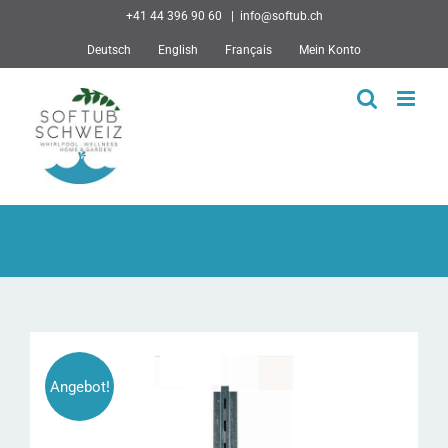
Skip
+41 44 396 90 60
|
info@softub.ch
to
Deutsch
English
Français
Mein Konto
content
Angebot!