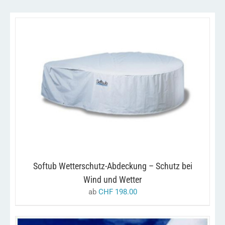
DIESES
/
AUSFÜHRUNG WÄHLEN
DETAILS
PRODUKT
WEIST
MEHRERE
VARIANTEN
AUF.
DIE
OPTIONEN
KÖNNEN
Softub Wetterschutz-Abdeckung – Schutz bei
AUF
DER
Wind und Wetter
PRODUKTSEITE
ab
CHF
198.00
GEWÄHLT
WERDEN