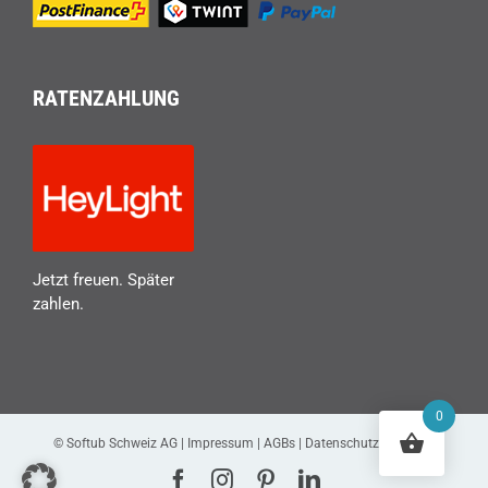
RATENZAHLUNG
Jetzt freuen. Später
zahlen.
0
© Softub Schweiz AG |
Impressum
|
AGBs
|
Datenschutzerklärung
Facebook
Instagram
Pinterest
LinkedIn