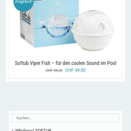
Angebot!
/
IN DEN WARENKORB
DETAILS
Softub Viper Fish – für den coolen Sound im Pool
ursprünglicher
aktueller
CHF
49.00
CHF
98.00
preis
preis
war:
ist:
chf 98.00
chf 49.00.
Whirlpool SOFTUB