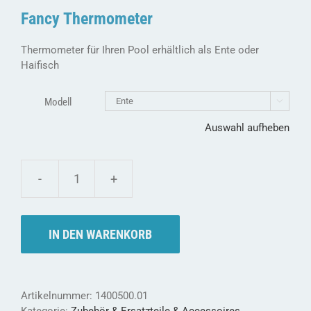
Fancy Thermometer
Thermometer für Ihren Pool erhältlich als Ente oder
Haifisch
Modell

Auswahl aufheben
Fancy
Thermometer
-
Ente
IN DEN WARENKORB
oder
Hai
für
die
Artikelnummer:
1400500.01
richtige