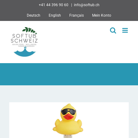
Skip
+41 44 396 90 60
|
info@softub.ch
to
Deutsch
English
Français
Mein Konto
content