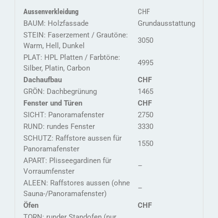
Aussenverkleidung
CHF
BAUM: Holzfassade
Grundausstattung
STEIN: Faserzement / Grautöne:
3050
Warm, Hell, Dunkel
PLAT: HPL Platten / Farbtöne:
4995
Silber, Platin, Carbon
Dachaufbau
CHF
GRÖN: Dachbegrünung
1465
Fenster und Türen
CHF
SICHT: Panoramafenster
2750
RUND: rundes Fenster
3330
SCHUTZ: Raffstore aussen für
1550
Panoramafenster
APART: Plisseegardinen für
–
Vorraumfenster
ALEEN: Raffstores aussen (ohne
–
Sauna-/Panoramafenster)
Öfen
CHF
TORN: runder Standofen (nur