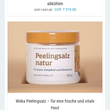
abkühlen
ursprünglicher
aktueller
CHF
1'319.00
CHF
1'651.00
preis
preis
war:
ist:
chf 1'651.00
chf 1'319.00.
/
IN DEN WARENKORB
DETAILS
Weka Peelingsalz – für eine frische und vitale
Haut