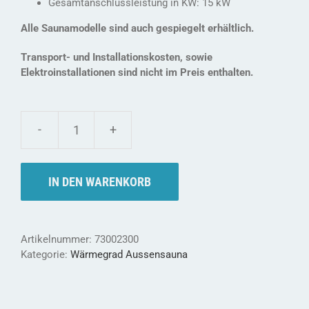
Gesamtanschlussleistung in KW: 15 kW
Alle Saunamodelle sind auch gespiegelt erhältlich.
Transport- und Installationskosten, sowie
Elektroinstallationen sind nicht im Preis enthalten.
Wärmegrad
Saunamodul
M
IN DEN WARENKORB
-
nebst
dem
Saunaraum
Artikelnummer:
73002300
mit
Kategorie:
Wärmegrad Aussensauna
kleinem
Vorraum
Menge