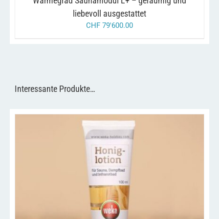
Wärmegrad Saunamodul L+ – geräumig und
liebevoll ausgestattet
CHF
79'600.00
Interessante Produkte…
/
IN DEN WARENKORB
DETAILS