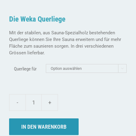
Die Weka Querliege
Mit der stabilen, aus Sauna-Spezialholz bestehenden
Querliege können Sie Ihre Sauna erweitern und für mehr
Fläche zum saunieren sorgen. In drei verschiedenen
Grössen lieferbar.
Querliege für

Weka
Querliege
-
viel
IN DEN WARENKORB
zusätzlicher