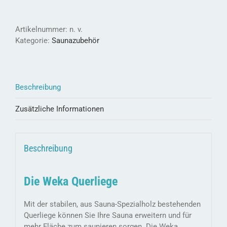
Platz
in
Ihrer
Artikelnummer:
n. v.
Sauna
Kategorie:
Saunazubehör
Menge
Beschreibung
Zusätzliche Informationen
Beschreibung
Die Weka Querliege
Mit der stabilen, aus Sauna-Spezialholz bestehenden
Querliege können Sie Ihre Sauna erweitern und für
mehr Fläche zum saunieren sorgen. Die Weka