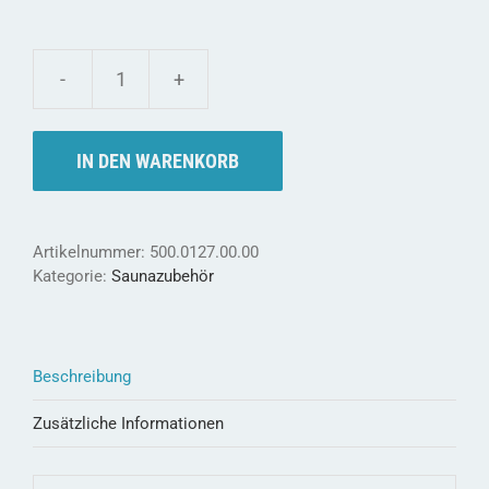
Weka
Sauna-
Rollverschluss
IN DEN WARENKORB
-
für
ein
sicheres
Artikelnummer:
500.0127.00.00
Schliessen
Kategorie:
Saunazubehör
Menge
Beschreibung
Zusätzliche Informationen