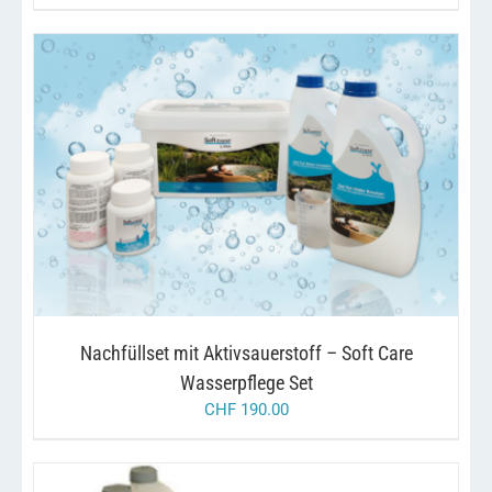
preis
preis
war:
ist:
chf 98.00
chf 49.00.
/
IN DEN WARENKORB
DETAILS
Nachfüllset mit Aktivsauerstoff – Soft Care
Wasserpflege Set
CHF
190.00