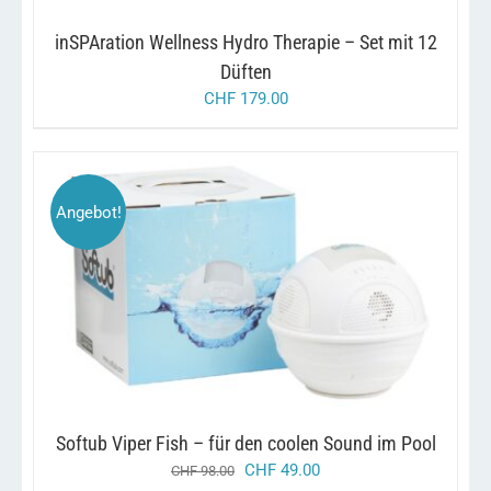
inSPAration Wellness Hydro Therapie – Set mit 12
Düften
CHF
179.00
Angebot!
/
IN DEN WARENKORB
DETAILS
Softub Viper Fish – für den coolen Sound im Pool
ursprünglicher
aktueller
CHF
49.00
CHF
98.00