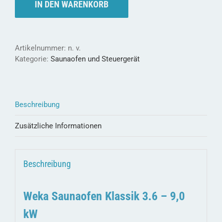
-
IN DEN WARENKORB
saunieren
bis
110
Grad
Artikelnummer:
n. v.
Menge
Kategorie:
Saunaofen und Steuergerät
Beschreibung
Zusätzliche Informationen
Beschreibung
Weka Saunaofen Klassik 3.6 – 9,0
kW