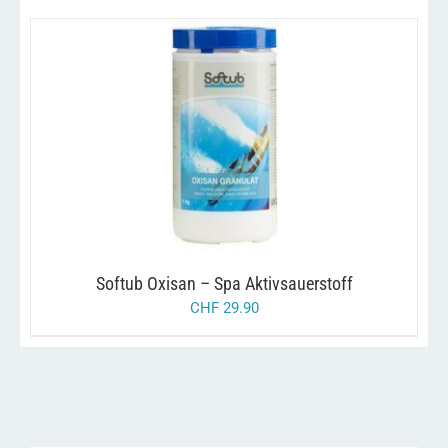
war:
ist:
chf 98.00
chf 49.00.
/
IN DEN WARENKORB
DETAILS
Softub Oxisan – Spa Aktivsauerstoff
CHF
29.90