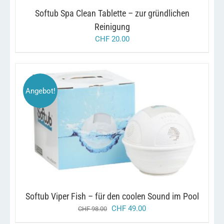
Softub Spa Clean Tablette – zur gründlichen
Reinigung
CHF
20.00
Angebot!
/
IN DEN WARENKORB
DETAILS
Softub Viper Fish – für den coolen Sound im Pool
ursprünglicher
aktueller
CHF
49.00
CHF
98.00
preis
preis