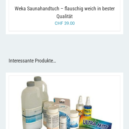
AUF
Weka Saunahandtuch – flauschig weich in bester
DER
PRODUKTSEITE
Qualität
GEWÄHLT
CHF
39.00
WERDEN
Interessante Produkte…
/
IN DEN WARENKORB
DETAILS