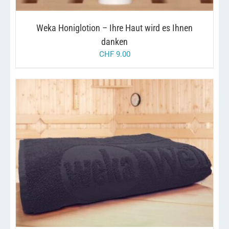
Weka Honiglotion – Ihre Haut wird es Ihnen
danken
CHF
9.00
DIESES
/
AUSFÜHRUNG WÄHLEN
DETAILS
PRODUKT
WEIST
MEHRERE
VARIANTEN
AUF.
DIE
OPTIONEN
KÖNNEN