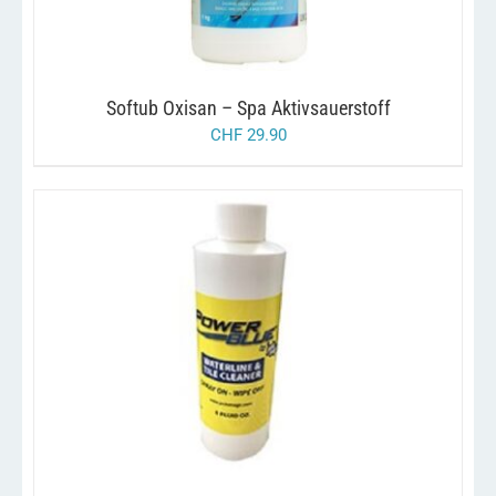
Softub Oxisan – Spa Aktivsauerstoff
CHF
29.90
DIESES
/
AUSFÜHRUNG WÄHLEN
DETAILS
PRODUKT
WEIST
MEHRERE
VARIANTEN
AUF.
DIE
OPTIONEN