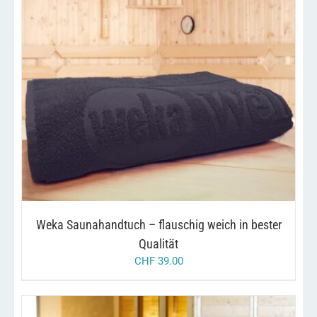
DIESES
/
AUSFÜHRUNG WÄHLEN
DETAILS
PRODUKT
WEIST
MEHRERE
VARIANTEN
AUF.
DIE
OPTIONEN
KÖNNEN
AUF
Weka Saunahandtuch – flauschig weich in bester
DER
PRODUKTSEITE
Qualität
GEWÄHLT
CHF
39.00
WERDEN