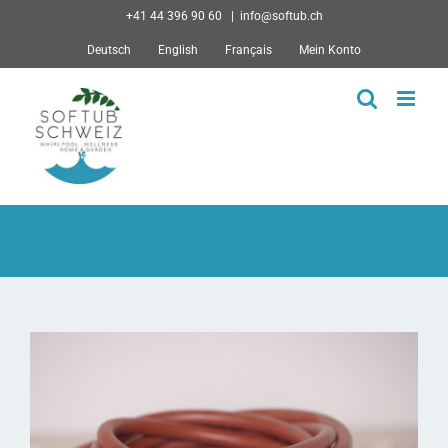
Skip
+41 44 396 90 60
|
info@softub.ch
to
Deutsch
English
Français
Mein Konto
content