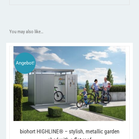
You may also like…
Angebot!
THIS
/
SELECT OPTIONS
DETAILS
PRODUCT
HAS
MULTIPLE
VARIANTS.
THE
OPTIONS
MAY
BE
biohort HIGHLINE® – stylish, metallic garden
CHOSEN