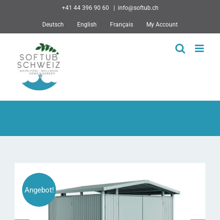
Skip
+41 44 396 90 60
|
info@softub.ch
to
Deutsch
English
Français
My Account
content
Angebot!