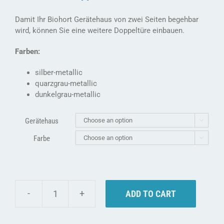
Damit Ihr Biohort Gerätehaus von zwei Seiten begehbar
wird, können Sie eine weitere Doppeltüre einbauen.
Farben:
silber-metallic
quarzgrau-metallic
dunkelgrau-metallic
Gerätehaus

Farbe

ADD TO CART
Zusätzliche
Biohort
Doppeltür