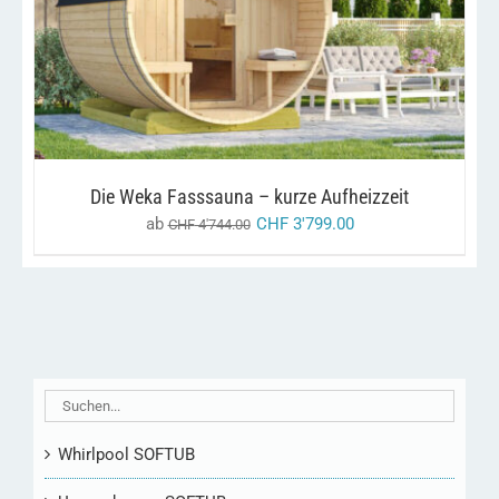
DIESES
/
AUSFÜHRUNG WÄHLEN
DETAILS
PRODUKT
WEIST
MEHRERE
VARIANTEN
AUF.
DIE
OPTIONEN
KÖNNEN
Die Weka Fasssauna – kurze Aufheizzeit
AUF
DER
ab
CHF
3'799.00
CHF
4'744.00
PRODUKTSEITE
GEWÄHLT
WERDEN
Whirlpool SOFTUB