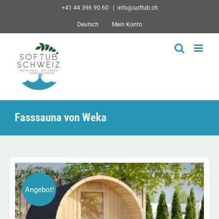
Skip
+41 44 396 90 60
|
info@softub.ch
to
Deutsch
Mein Konto
content
Fasssauna von Weka
Angebot!