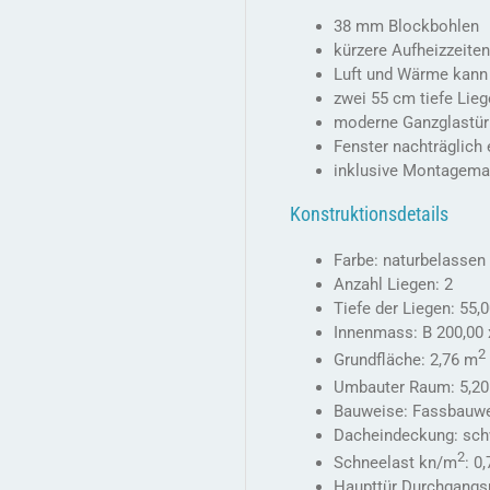
38 mm Blockbohlen
kürzere Aufheizzeite
Luft und Wärme kann 
zwei 55 cm tiefe Lie
moderne Ganzglastür
Fenster nachträglich
inklusive Montagemat
Konstruktionsdetails
Farbe: naturbelassen
Anzahl Liegen: 2
Tiefe der Liegen: 55,
Innenmass: B 200,00 
2
Grundfläche: 2,76 m
Umbauter Raum: 5,2
Bauweise: Fassbauw
Dacheindeckung: sch
2
Schneelast kn/m
: 0
Haupttür Durchgangs