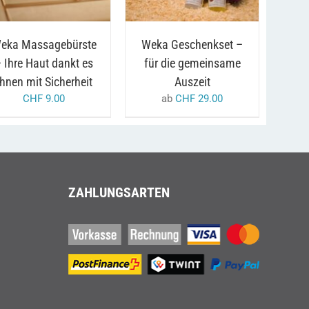
WEIST
MEHRERE
VARIANTEN
AUF.
eka Massagebürste
Weka Geschenkset –
DIE
 Ihre Haut dankt es
für die gemeinsame
OPTIONEN
KÖNNEN
Ihnen mit Sicherheit
Auszeit
AUF
CHF
9.00
ab
CHF
29.00
DER
PRODUKTSEITE
GEWÄHLT
WERDEN
ZAHLUNGSARTEN