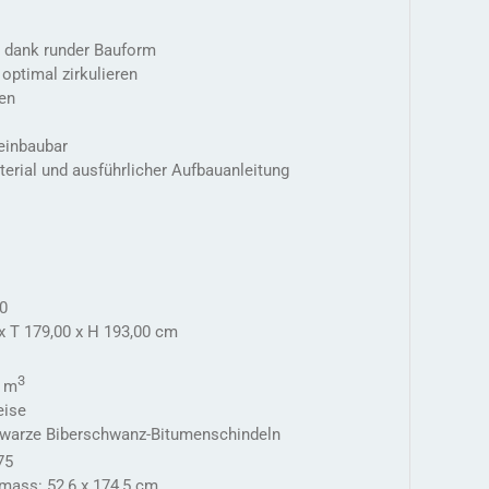
n dank runder Bauform
optimal zirkulieren
gen
 einbaubar
erial und ausführlicher Aufbauanleitung
00
x T 179,00 x H 193,00 cm
3
0 m
eise
warze Biberschwanz-Bitumenschindeln
,75
mass: 52,6 x 174,5 cm