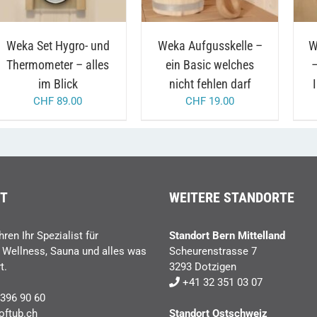
Weka Set Hygro- und
Weka Aufgusskelle –
W
Thermometer – alles
ein Basic welches
–
im Blick
nicht fehlen darf
CHF
89.00
CHF
19.00
T
WEITERE STANDORTE
hren Ihr Spezialist für
Standort Bern Mittelland
, Wellness, Sauna und alles was
Scheurenstrasse 7
t.
3293 Dotzigen
+41 32 351 03 07
396 90 60
oftub.ch
Standort Ostschweiz