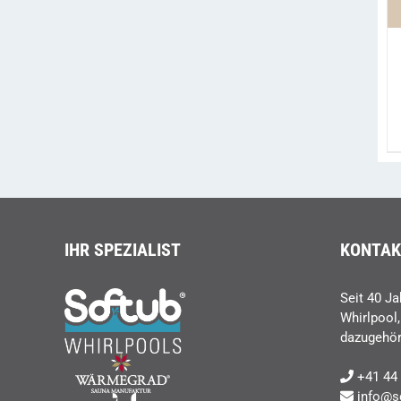
IHR SPEZIALIST
KONTAK
Seit 40 Ja
Whirlpool
dazugehör
+41 44 
info@s