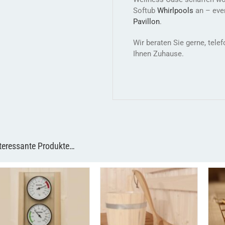
Softub
Whirlpools
an – eve
Pavillon
.
Wir beraten Sie gerne, tel
Ihnen Zuhause.
teressante Produkte…
/
/
IN DEN WARENKORB
IN DEN WARENKORB
I
DETAILS
DETAILS