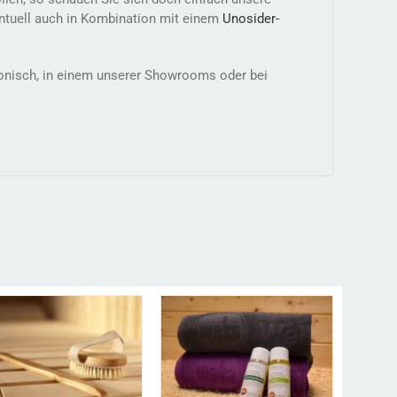
ntuell auch in Kombination mit einem
Unosider-
efonisch, in einem unserer Showrooms oder bei
/
N DEN WARENKORB
AUSFÜHRUNG WÄHLEN
DIESES
/
DETAILS
DETAILS
PRODUKT