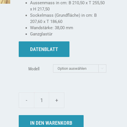
Aussenmass in cm: B 210,50 x T 255,50
x H 217,50
Sockelmass (Grundfläche) in cm: B
207,60 x T 186,60
Wandstärke: 38,00 mm
Ganzglastür
DATENBLATT
Modell

Die
Weka
Fasssauna
-
IN DEN WARENKORB