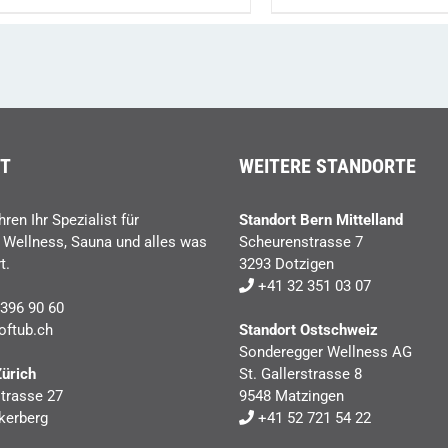
preis
war:
chf 8'3
T
WEITERE STANDORTE
hren Ihr Spezialist für
Standort Bern Mittelland
, Wellness, Sauna und alles was
Scheurenstrasse 7
t.
3293 Dotzigen
+41 32 351 03 07
396 90 60
oftub.ch
Standort Ostschweiz
Sonderegger Wellness AG
Zürich
St. Gallerstrasse 8
trasse 27
9548 Matzingen
kerberg
+41 52 721 54 22