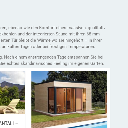
ren, ebenso wie den Komfort eines massiven, qualitativ
kbohlen und der integrierten Sauna mit ihren 68 mm
erten Tür bleibt die Wärme wo sie hingehört – in Ihrer
m an kalten Tagen oder bei frostigen Temperaturen.
ng. Nach einem anstrengenden Tage entspannen Sie bei
ie echtes skandinavisches Feeling im eigenen Garten.
DIESES
/
EN
PRODUKT
WEIST
/
IN DEN WARENKORB
DETAILS
MEHRERE
VARIANTEN
AUF.
DIE
ANTALI –
OPTIONEN