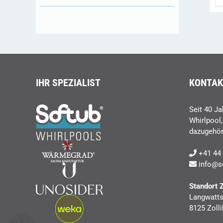
IHR SPEZIALIST
KONTAK
Seit 40 Ja
Whirlpool
dazugehör
+41 44 
info@s
Standort 
Langwatts
8125 Zolli