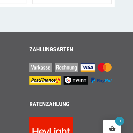
preis
GEWÄHLT
ist:
WERDEN
48.00
chf 6'679.00.
ZAHLUNGSARTEN
RATENZAHLUNG
0