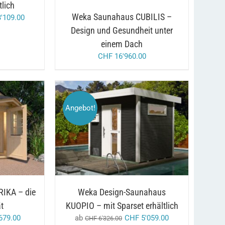
tlich
KÖNNEN
AUF
Weka Saunahaus CUBILIS –
'109.00
DER
Design und Gesundheit unter
PRODUKTSEITE
GEWÄHLT
einem Dach
WERDEN
CHF
16'960.00
Angebot!
DIESES
/
AUSFÜHRUNG WÄHLEN
DETAILS
PRODUKT
DETAILS
WEIST
MEHRERE
VARIANTEN
AUF.
DIE
OPTIONEN
IKA – die
Weka Design-Saunahaus
KÖNNEN
t
KUOPIO – mit Sparset erhältlich
AUF
DER
glicher
aktueller
679.00
ab
CHF
5'059.00
CHF
6'326.00
PRODUKTSEITE