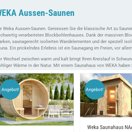
EKA Aussen-Saunen
e Weka Aussen-Saunen. Geniessen Sie die klassische Art zu Saunie
chwertig verarbeiteten Blockbohlenhauses. Dank der massiven Bloc
arken, saunagerecht isolierten Wandelementen und der speziell isoli
una. Ein prickelndes Erlebnis ist ein Saunagang im Freien, vor alle
r Wechsel zwischen warm und kalt bringt Ihren Kreislauf in Schwu
hliger Wärme in der Natur. Mit einem Saunahaus von WEKA haben S
Angebot!
Angebot!
AUSFÜHRUNG WÄHL
DIESES
/
AUSFÜHRUNG WÄHLEN
DETAILS
PRODUKT
DETAILS
WEIST
MEHRERE
VARIANTEN
AUF.
Weka Saunahaus NA
DIE