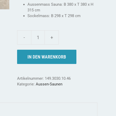
Aussenmass Sauna: B 380 x T 380 x H
315 cm
Sockelmass: B 298 x T 298 cm
Weka
Saunahaus
KURRIKA
IN DEN WARENKORB
-
die
WEKA
Qualität
Artikelnummer:
149.3030.10.46
Menge
Kategorie:
Aussen-Saunen