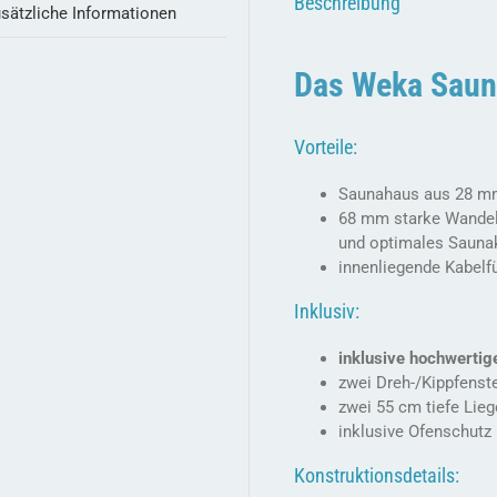
Beschreibung
sätzliche Informationen
Das Weka Saun
Vorteile:
Saunahaus aus 28 m
68 mm starke Wandele
und optimales Sauna
innenliegende Kabelf
Inklusiv:
inklusive hochwerti
zwei Dreh-/Kippfenst
zwei 55 cm tiefe Lieg
inklusive Ofenschut
Konstruktionsdetails: