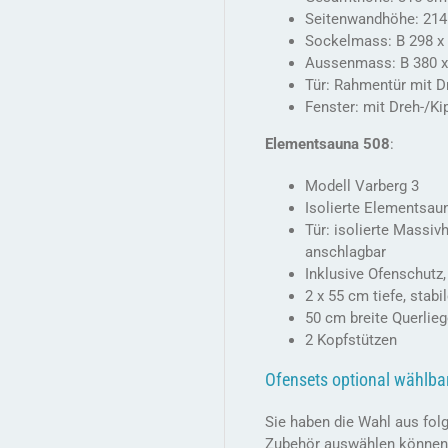
Seitenwandhöhe: 21
Sockelmass: B 298 x
Aussenmass: B 380 x
Tür: Rahmentür mit Dr
Fenster: mit Dreh-/K
Elementsauna 508
:
Modell Varberg 3
Isolierte Elementsau
Tür: isolierte Massivh
anschlagbar
Inklusive Ofenschutz
2 x 55 cm tiefe, stabi
50 cm breite Querlie
2 Kopfstützen
Ofensets optional wählbar
Sie haben die Wahl aus fo
Zubehör auswählen können