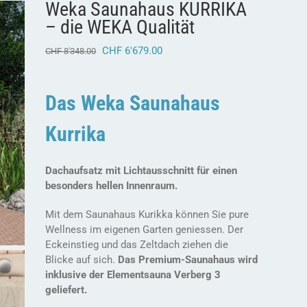
Weka Saunahaus KURRIKA
– die WEKA Qualität
Ursprünglicher
Aktueller
CHF
6'679.00
CHF
8'348.00
Preis
Preis
war:
ist:
CHF 8'348.00
CHF 6'679.00.
Das Weka Saunahaus
Kurrika
Dachaufsatz mit Lichtausschnitt für einen
besonders hellen Innenraum.
Mit dem Saunahaus Kurikka können Sie pure
Wellness im eigenen Garten geniessen. Der
Eckeinstieg und das Zeltdach ziehen die
Blicke auf sich.
Das Premium-Saunahaus wird
inklusive der Elementsauna Verberg 3
geliefert.