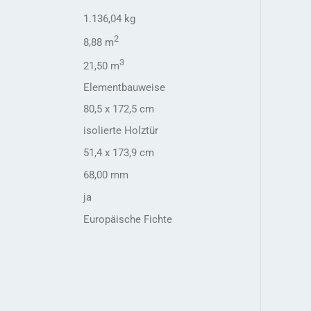
1.136,04 kg
2
8,88 m
3
21,50 m
Elementbauweise
80,5 x 172,5 cm
isolierte Holztür
51,4 x 173,9 cm
68,00 mm
ja
Europäische Fichte