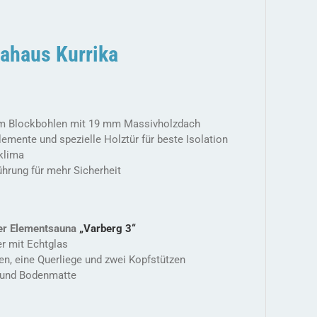
ahaus Kurrika
m Blockbohlen mit 19 mm Massivholzdach
mente und spezielle Holztür für beste Isolation
klima
ührung für mehr Sicherheit
ger Elementsauna
„Varberg 3“
er mit Echtglas
en, eine Querliege und zwei Kopfstützen
z und Bodenmatte