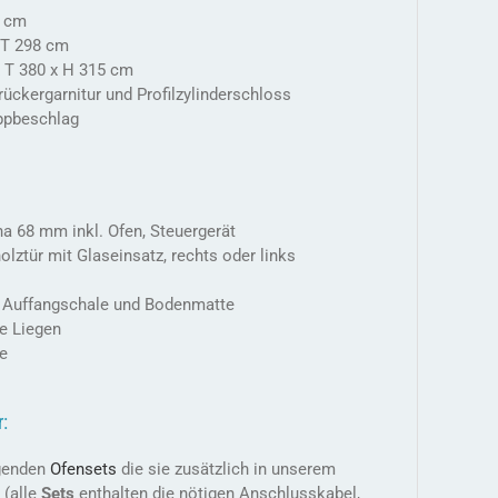
4 cm
 T 298 cm
 T 380 x H 315 cm
ückergarnitur und Profilzylinderschloss
ippbeschlag
na 68 mm inkl. Ofen, Steuergerät
olztür mit Glaseinsatz, rechts oder links
, Auffangschale und Bodenmatte
le Liegen
ge
:
lgenden
Ofensets
die sie zusätzlich in unserem
 (alle
Sets
enthalten die nötigen Anschlusskabel,