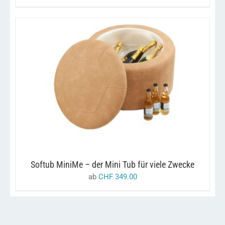
GEWÄHLT
WERDEN
DIESES
/
AUSFÜHRUNG WÄHLEN
DETAILS
PRODUKT
WEIST
MEHRERE
VARIANTEN
AUF.
DIE
OPTIONEN
KÖNNEN
Softub MiniMe – der Mini Tub für viele Zwecke
AUF
DER
ab
CHF
349.00
PRODUKTSEITE
GEWÄHLT
WERDEN