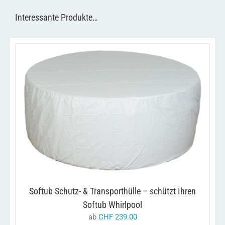
Interessante Produkte…
DIESES
/
AUSFÜHRUNG WÄHLEN
DETAILS
PRODUKT
WEIST
MEHRERE
VARIANTEN
AUF.
DIE
OPTIONEN
KÖNNEN
Softub Schutz- & Transporthülle – schützt Ihren
AUF
DER
Softub Whirlpool
PRODUKTSEITE
ab
CHF
239.00
GEWÄHLT