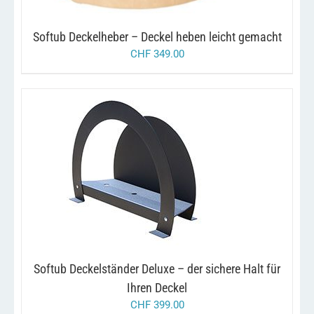
Softub Deckelheber – Deckel heben leicht gemacht
CHF
349.00
DIESES
/
AUSFÜHRUNG WÄHLEN
DETAILS
PRODUKT
WEIST
MEHRERE
VARIANTEN
AUF.
DIE
OPTIONEN
Softub Deckelständer Deluxe – der sichere Halt für
KÖNNEN
AUF
Ihren Deckel
DER
CHF
399.00
PRODUKTSEITE