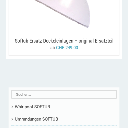
DIESES
/
AUSFÜHRUNG WÄHLEN
DETAILS
PRODUKT
WEIST
MEHRERE
VARIANTEN
AUF.
DIE
OPTIONEN
Softub Ersatz Deckeleinlagen – original Ersatzteil
KÖNNEN
ab
CHF
249.00
AUF
DER
PRODUKTSEITE
GEWÄHLT
WERDEN
Whirlpool SOFTUB
Umrandungen SOFTUB