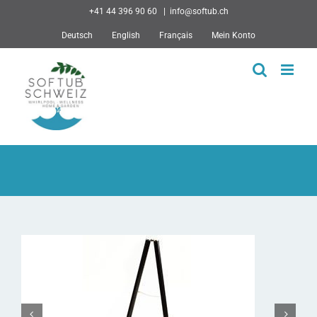
Skip
+41 44 396 90 60
|
info@softub.ch
to
Deutsch
English
Français
Mein Konto
content