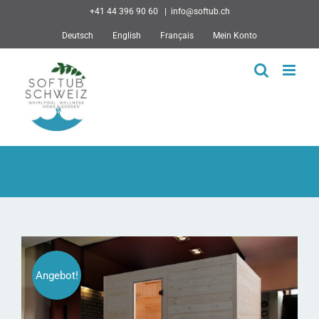
Skip
+41 44 396 90 60
|
info@softub.ch
to
Deutsch
English
Français
Mein Konto
content
Angebot!