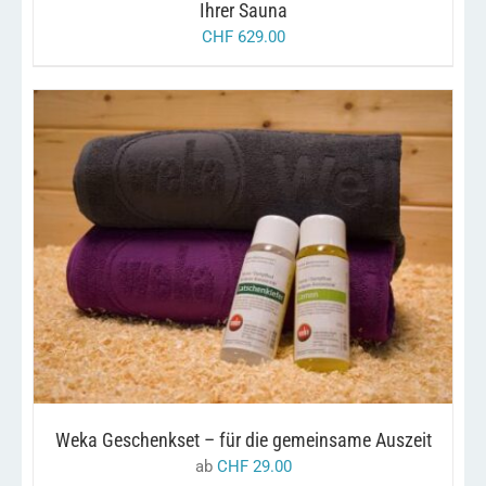
Ihrer Sauna
CHF
629.00
DIESES
/
AUSFÜHRUNG WÄHLEN
DETAILS
PRODUKT
WEIST
MEHRERE
VARIANTEN
AUF.
DIE
OPTIONEN
KÖNNEN
AUF
Weka Geschenkset – für die gemeinsame Auszeit
DER
PRODUKTSEITE
ab
CHF
29.00
GEWÄHLT