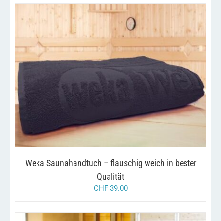
DIESES
/
AUSFÜHRUNG WÄHLEN
DETAILS
PRODUKT
WEIST
MEHRERE
VARIANTEN
AUF.
DIE
OPTIONEN
KÖNNEN
AUF
Weka Saunahandtuch – flauschig weich in bester
DER
PRODUKTSEITE
Qualität
GEWÄHLT
CHF
39.00
WERDEN