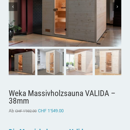
Weka Massivholzsauna VALIDA –
38mm
Ab
CHF
1'549.00
CHF
1'932.00