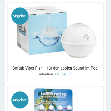
Angebot!
/
IN DEN WARENKORB
DETAILS
Softub Viper Fish – für den coolen Sound im Pool
ursprünglicher
aktueller
CHF
49.00
CHF
98.00
preis
preis
war:
ist:
chf 98.00
chf 49.00.
Angebot!