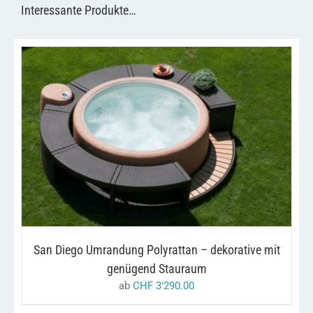
Interessante Produkte…
DIESES
/
AUSFÜHRUNG WÄHLEN
DETAILS
PRODUKT
WEIST
MEHRERE
VARIANTEN
AUF.
DIE
OPTIONEN
KÖNNEN
San Diego Umrandung Polyrattan – dekorative mit
AUF
DER
genügend Stauraum
PRODUKTSEITE
ab
CHF
3'290.00
GEWÄHLT
WERDEN