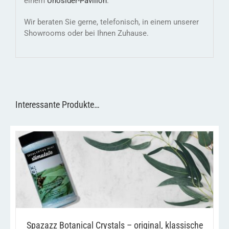
einem
Unosider-
Pavillon
.
Wir beraten Sie gerne, telefonisch, in einem unserer
Showrooms oder bei Ihnen Zuhause.
Interessante Produkte…
DIESES
/
AUSFÜHRUNG WÄHLEN
DETAILS
PRODUKT
WEIST
MEHRERE
VARIANTEN
AUF.
Spazazz Botanical Crystals – original, klassische
DIE