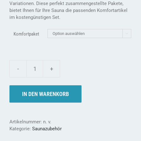
Variationen. Diese perfekt zusammengestellte Pakete,
bietet Ihnen für Ihre Sauna die passenden Komfortartikel
im kostengünstigen Set.
Komfortpaket

Weka
Komfortpaket
-
viele
IN DEN WARENKORB
Komfortelemente
für
Ihre
Sauna
Artikelnummer:
n. v.
Menge
Kategorie:
Saunazubehör