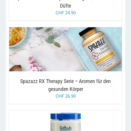
OPTIONEN
Düfte
KÖNNEN
CHF
24.90
AUF
DER
PRODUKTSEITE
GEWÄHLT
WERDEN
DIESES
/
AUSFÜHRUNG WÄHLEN
DETAILS
PRODUKT
WEIST
MEHRERE
VARIANTEN
AUF.
Spazazz RX Therapy Serie – Aromen für den
DIE
OPTIONEN
gesunden Körper
KÖNNEN
CHF
26.90
AUF
DER
PRODUKTSEITE
GEWÄHLT
WERDEN