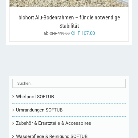
DIE
OPTIONEN
KÖNNEN
biohort Alu-Bodenrahmen – für die notwendige
AUF
DER
Stabilität
PRODUKTSEITE
ab
CHF
107.00
CHF
119.00
GEWÄHLT
WERDEN
Whirlpool SOFTUB
Umrandungen SOFTUB
Zubehör & Ersatzteile & Accessoires
Wasserpflege & Reinigung SOFTUB