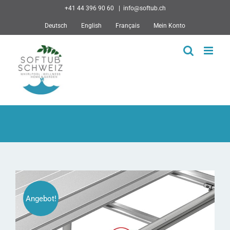
Skip
+41 44 396 90 60
|
info@softub.ch
to
Deutsch
English
Français
Mein Konto
content
Angebot!