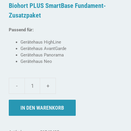
CHF 109.00
CHF 98.00.
Biohort PLUS SmartBase Fundament-
Zusatzpaket
Passend für:
Gerätehaus HighLine
Gerätehaus AvantGarde
Gerätehaus Panorama
Gerätehaus Neo
biohort
PLUS
SMARTBASE
IN DEN WARENKORB
Fundament-
Zusatzpaket
Menge