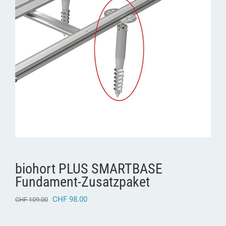
biohort PLUS SMARTBASE
Fundament-Zusatzpaket
Ursprünglicher
Aktueller
CHF
98.00
CHF
109.00
Preis
Preis
war:
ist: