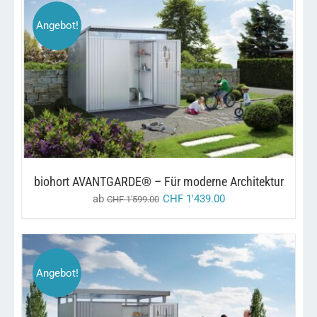
Angebot!
DIESES
/
AUSFÜHRUNG WÄHLEN
DETAILS
PRODUKT
WEIST
MEHRERE
VARIANTEN
AUF.
DIE
OPTIONEN
KÖNNEN
biohort AVANTGARDE® – Für moderne Architektur
AUF
ab
CHF
1'439.00
CHF
1'599.00
DER
PRODUKTSEITE
GEWÄHLT
WERDEN
Angebot!