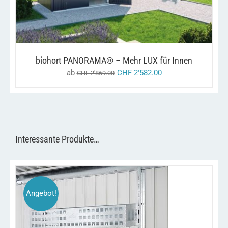
MEHRERE
VARIANTEN
AUF.
DIE
OPTIONEN
KÖNNEN
biohort PANORAMA® – Mehr LUX für Innen
AUF
DER
ab
CHF
2'582.00
CHF
2'869.00
PRODUKTSEITE
GEWÄHLT
WERDEN
Interessante Produkte…
Angebot!