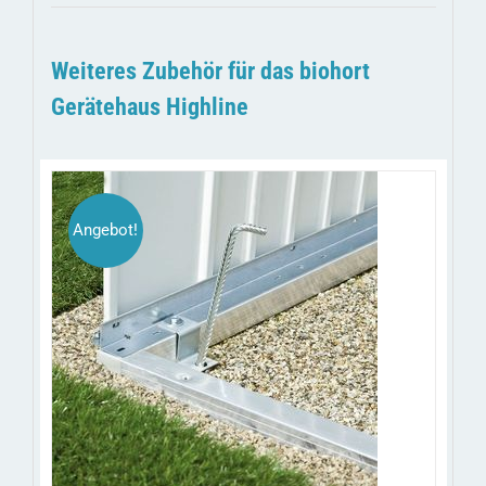
Weiteres Zubehör für das biohort
Gerätehaus Highline
Angebot!
DIESES
/
AUSFÜHRUNG WÄHLEN
DETAILS
PRODUKT
WEIST
MEHRERE
VARIANTEN
AUF.
DIE
OPTIONEN