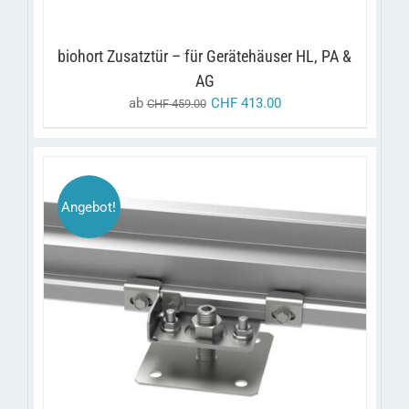
AUF
DER
PRODUKTSEITE
biohort Zusatztür – für Gerätehäuser HL, PA &
GEWÄHLT
AG
WERDEN
ab
CHF
413.00
CHF
459.00
Angebot!
/
IN DEN WARENKORB
DETAILS