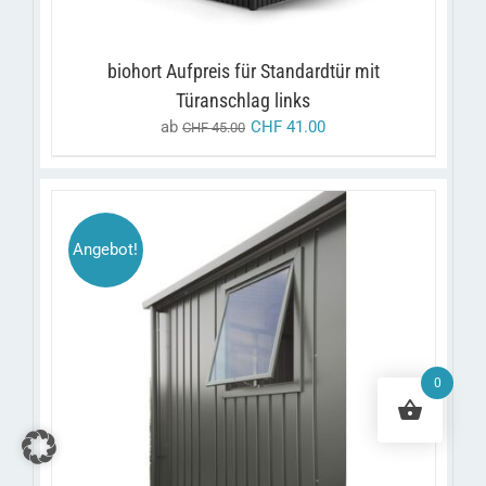
AUF.
DIE
OPTIONEN
KÖNNEN
biohort Aufpreis für Standardtür mit
AUF
Türanschlag links
DER
PRODUKTSEITE
ab
CHF
41.00
CHF
45.00
GEWÄHLT
WERDEN
Angebot!
DIESES
/
AUSFÜHRUNG WÄHLEN
DETAILS
PRODUKT
WEIST
0
MEHRERE
VARIANTEN
AUF.
DIE
OPTIONEN