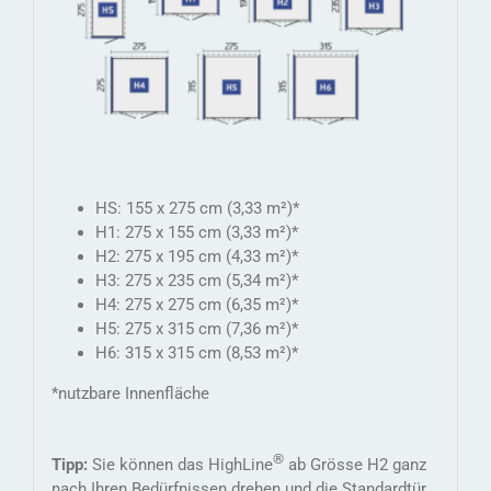
HS: 155 x 275 cm (3,33 m²)*
H1: 275 x 155 cm (3,33 m²)*
H2: 275 x 195 cm (4,33 m²)*
H3: 275 x 235 cm (5,34 m²)*
H4: 275 x 275 cm (6,35 m²)*
H5: 275 x 315 cm (7,36 m²)*
H6: 315 x 315 cm (8,53 m²)*
*nutzbare Innenfläche
®
Tipp:
Sie können das HighLine
ab Grösse H2 ganz
nach Ihren Bedürfnissen drehen und die Standardtür