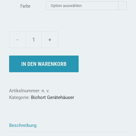
Farbe

biohort
HIGHLINE®
-
Stilvolles
IN DEN WARENKORB
Metall-
Gerätehaus
mit
Flachdach
Artikelnummer:
n. v.
Menge
Kategorie:
Biohort Gerätehäuser
Beschreibung