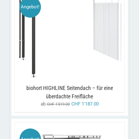
Angebot!
DIESES
/
AUSFÜHRUNG WÄHLEN
DETAILS
PRODUKT
WEIST
MEHRERE
VARIANTEN
AUF.
DIE
OPTIONEN
KÖNNEN
AUF
biohort HIGHLINE Seitendach – für eine
DER
PRODUKTSEITE
überdachte Freifläche
GEWÄHLT
ab
CHF
1'187.00
CHF
1'319.00
WERDEN