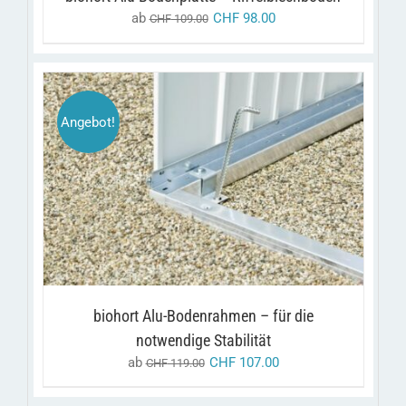
DER
ab
CHF
98.00
PRODUKTSEITE
CHF
109.00
GEWÄHLT
WERDEN
Angebot!
DIESES
/
AUSFÜHRUNG WÄHLEN
DETAILS
PRODUKT
WEIST
MEHRERE
VARIANTEN
AUF.
DIE
OPTIONEN
KÖNNEN
biohort Alu-Bodenrahmen – für die
AUF
notwendige Stabilität
DER
PRODUKTSEITE
ab
CHF
107.00
CHF
119.00
GEWÄHLT
WERDEN