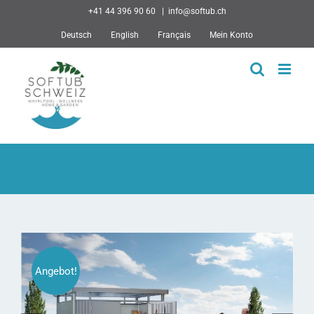
Skip
+41 44 396 90 60
|
info@softub.ch
to
Deutsch
English
Français
Mein Konto
content
Angebot!