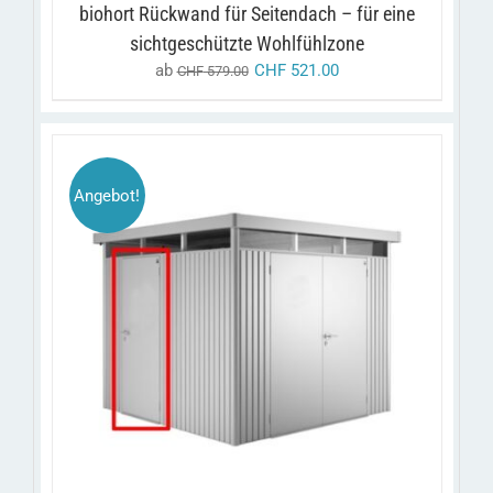
DIE
biohort Rückwand für Seitendach – für eine
OPTIONEN
sichtgeschützte Wohlfühlzone
KÖNNEN
AUF
ab
CHF
521.00
CHF
579.00
DER
PRODUKTSEITE
GEWÄHLT
WERDEN
Angebot!
DIESES
/
AUSFÜHRUNG WÄHLEN
DETAILS
PRODUKT
WEIST
MEHRERE
VARIANTEN
AUF.
DIE
OPTIONEN
KÖNNEN