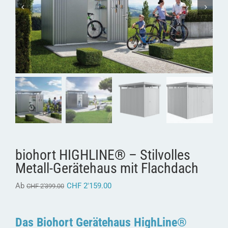
biohort HIGHLINE® – Stilvolles
Metall-Gerätehaus mit Flachdach
Ab
CHF
2'159.00
CHF
2'399.00
Das Biohort Gerätehaus HighLine®