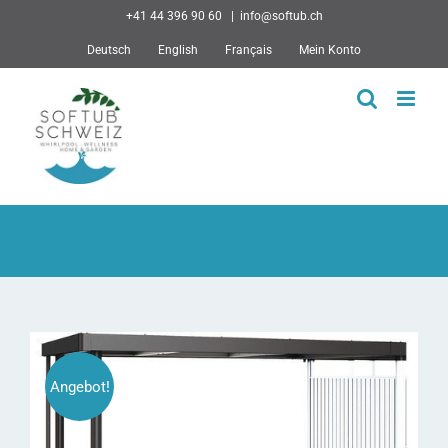
Skip
+41 44 396 90 60
|
info@softub.ch
to
Deutsch
English
Français
Mein Konto
content
Angebot!