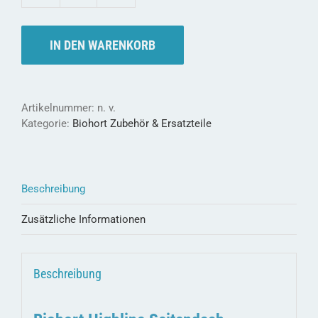
HIGHLINE
Seitendach
-
IN DEN WARENKORB
für
eine
überdachte
Freifläche
Artikelnummer:
n. v.
Menge
Kategorie:
Biohort Zubehör & Ersatzteile
Beschreibung
Zusätzliche Informationen
Beschreibung