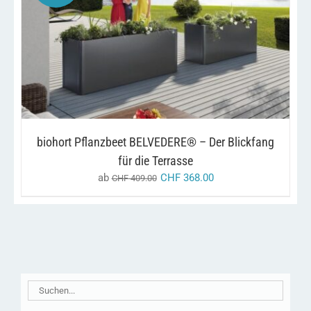
DIESES
/
AUSFÜHRUNG WÄHLEN
DETAILS
PRODUKT
WEIST
MEHRERE
VARIANTEN
AUF.
DIE
OPTIONEN
KÖNNEN
biohort Pflanzbeet BELVEDERE® – Der Blickfang
AUF
DER
für die Terrasse
PRODUKTSEITE
ab
CHF
368.00
CHF
409.00
GEWÄHLT
WERDEN