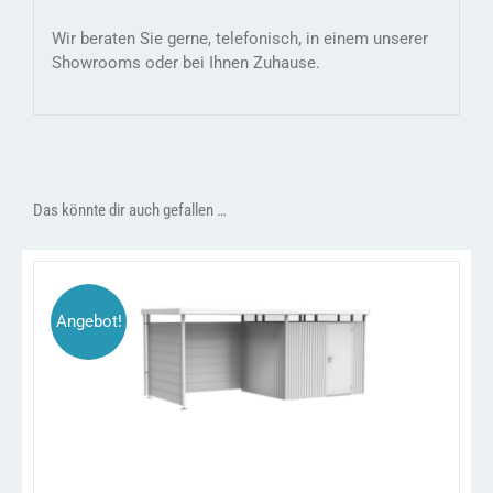
Wir beraten Sie gerne, telefonisch, in einem unserer
Showrooms oder bei Ihnen Zuhause.
Das könnte dir auch gefallen …
Angebot!
DIESES
/
AUSFÜHRUNG WÄHLEN
DETAILS
PRODUKT
WEIST
MEHRERE
VARIANTEN
AUF.
DIE