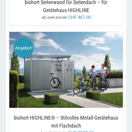
biohort Seitenwand für Seitendach – für
OPTIONEN
KÖNNEN
Gerätehaus HIGHLINE
AUF
ab
CHF
467.00
CHF
519.00
DER
PRODUKTSEITE
GEWÄHLT
WERDEN
Angebot!
DIESES
/
AUSFÜHRUNG WÄHLEN
DETAILS
PRODUKT
WEIST
MEHRERE
VARIANTEN
AUF.
DIE
OPTIONEN
KÖNNEN
biohort HIGHLINE® – Stilvolles Metall-Gerätehaus
AUF
DER
mit Flachdach
PRODUKTSEITE