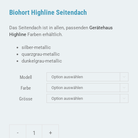
Biohort Highline Seitendach
Das Seitendach ist in allen, passenden
Gerätehaus
Highline
Farben erhältlich.
silber-metallic
quarzgrau-metallic
dunkelgrau-metallic
Modell

Farbe

Grösse

biohort