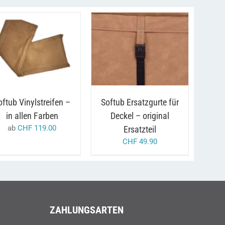
AUSFÜHRUNG WÄHLEN
AUSFÜHRUNG WÄHLEN
DIESES
DIESES
/
/
DETAILS
DETAILS
PRODUKT
PRODUKT
WEIST
WEIST
MEHRERE
MEHRERE
VARIANTEN
VARIANTEN
AUF.
AUF.
oftub Vinylstreifen –
Softub Ersatzgurte für
DIE
DIE
in allen Farben
Deckel – original
OPTIONEN
OPTIONEN
KÖNNEN
KÖNNEN
ab
CHF
119.00
Ersatzteil
AUF
AUF
CHF
49.90
DER
DER
PRODUKTSEITE
PRODUKTSEITE
GEWÄHLT
GEWÄHLT
WERDEN
WERDEN
ZAHLUNGSARTEN