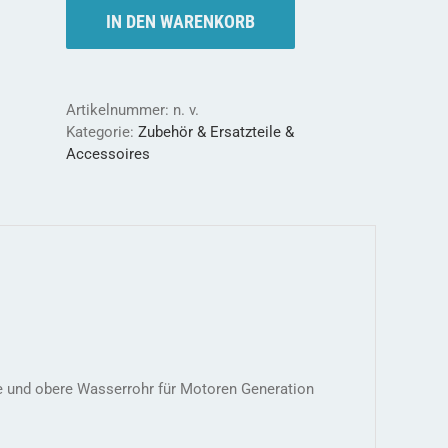
Briden
IN DEN WARENKORB
für
die
sichere
Verbindung
Artikelnummer:
n. v.
Menge
Kategorie:
Zubehör & Ersatzteile &
Accessoires
re und obere Wasserrohr für Motoren Generation