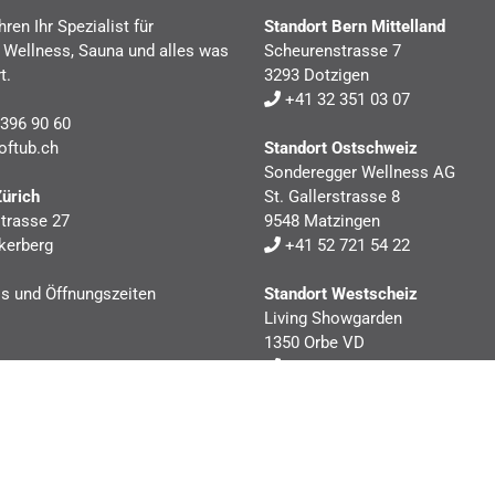
hren Ihr Spezialist für
Standort Bern Mittelland
, Wellness, Sauna und alles was
Scheurenstrasse 7
t.
3293 Dotzigen
+41 32 351 03 07
396 90 60
oftub.ch
Standort Ostschweiz
Sonderegger Wellness AG
Zürich
St. Gallerstrasse 8
trasse 27
9548 Matzingen
kerberg
+41 52 721 54 22
ls und Öffnungszeiten
Standort Westscheiz
Living Showgarden
1350 Orbe VD
+41 24 441 40 41