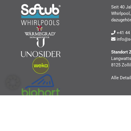
Seit 40 Ja
Whirlpool
dazugehör
+41 44 
info@s
Standort 
Langwatts
8125 Zolli
Alle Detai