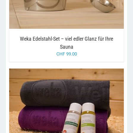
Weka Edelstahl-Set – viel edler Glanz für Ihre
Sauna
CHF
99.00
DIESES
/
AUSFÜHRUNG WÄHLEN
DETAILS
PRODUKT
WEIST
MEHRERE