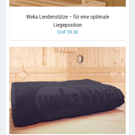
Weka Lendenstütze – für eine optimale
Liegeposition
CHF
59.00
DIESES
/
AUSFÜHRUNG WÄHLEN
DETAILS
PRODUKT
WEIST
MEHRERE
VARIANTEN
AUF.
DIE
OPTIONEN
KÖNNEN