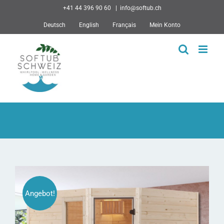
Skip
+41 44 396 90 60
|
info@softub.ch
to
Deutsch
English
Français
Mein Konto
content
Angebot!