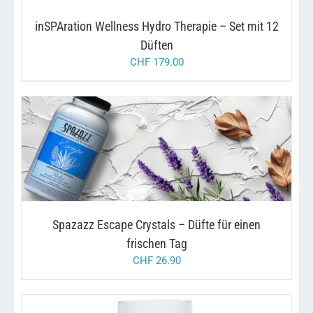
inSPAration Wellness Hydro Therapie – Set mit 12
Düften
CHF
179.00
DIESES
/
AUSFÜHRUNG WÄHLEN
DETAILS
PRODUKT
WEIST
MEHRERE
VARIANTEN
AUF.
Spazazz Escape Crystals – Düfte für einen
DIE
OPTIONEN
frischen Tag
KÖNNEN
CHF
26.90
AUF
DER
PRODUKTSEITE
GEWÄHLT