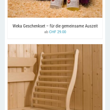
VARIANTEN
AUF.
DIE
OPTIONEN
KÖNNEN
AUF
Weka Geschenkset – für die gemeinsame Auszeit
DER
PRODUKTSEITE
ab
CHF
29.00
GEWÄHLT
WERDEN
/
IN DEN WARENKORB
DETAILS