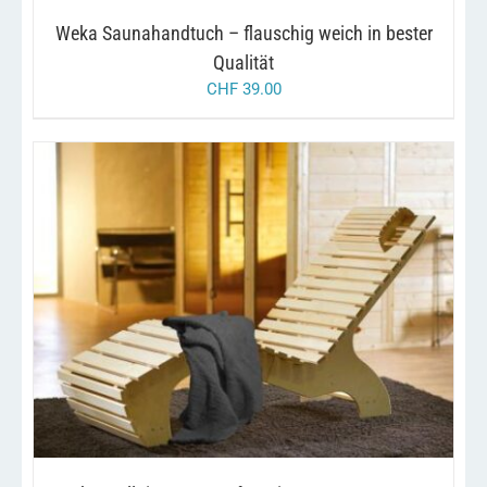
AUF
Weka Saunahandtuch – flauschig weich in bester
DER
PRODUKTSEITE
Qualität
GEWÄHLT
CHF
39.00
WERDEN
/
IN DEN WARENKORB
DETAILS