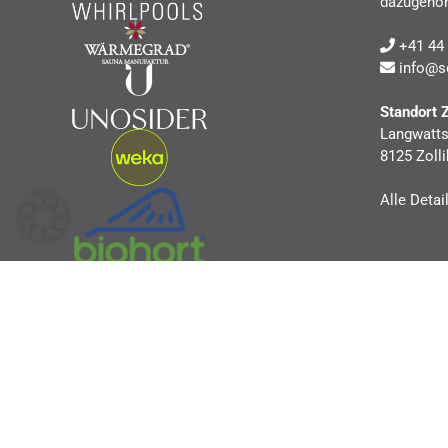
dazugehör
+41 44 
info@s
Standort 
Langwatts
8125 Zolli
Alle Detai
© Softub Schweiz AG |
Impressum
|
AGBs
|
Datenschutzerklärung