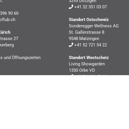
t.
3293 Dotzigen
+41 32 351 03 07
396 90 60
oftub.ch
Standort Ostschweiz
Sonderegger Wellness AG
Zürich
St. Gallerstrasse 8
trasse 27
9548 Matzingen
kerberg
+41 52 721 54 22
ls und Öffnungszeiten
Standort Westscheiz
Living Showgarden
1350 Orbe VD
+41 24 441 40 41