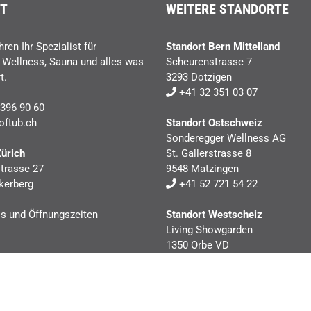
T
WEITERE STANDORTE
hren Ihr Spezialist für
Standort Bern Mittelland
, Wellness, Sauna und alles was
Scheurenstrasse 7
t.
3293 Dotzigen
+41 32 351 03 07
396 90 60
oftub.ch
Standort Ostschweiz
Sonderegger Wellness AG
Zürich
St. Gallerstrasse 8
trasse 27
9548 Matzingen
kerberg
+41 52 721 54 22
ls und Öffnungszeiten
Standort Westscheiz
Living Showgarden
1350 Orbe VD
+41 24 441 40 41