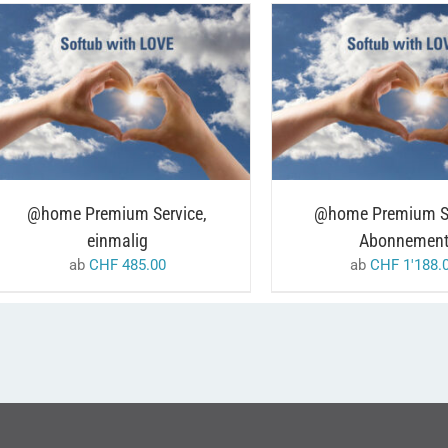
DIESES
/
AUSFÜHRUNG WÄHLEN
AUSFÜHRUNG WÄHL
PRODUKT
DETAILS
DETAILS
WEIST
MEHRERE
VARIANTEN
AUF.
DIE
OPTIONEN
@home Premium Service,
@home Premium Se
KÖNNEN
einmalig
Abonnemen
AUF
DER
ab
CHF
485.00
ab
CHF
1'188.
PRODUKTSEITE
GEWÄHLT
WERDEN