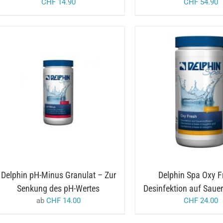
CHF
14.90
CHF
54.90
DIESES
/
AUSFÜHRUNG WÄHLEN
/
IN DEN WARENKORB
PRODUKT
DETAILS
WEIST
MEHRERE
VARIANTEN
AUF.
DIE
OPTIONEN
KÖNNEN
AUF
Delphin pH-Minus Granulat – Zur
Delphin Spa Oxy F
DER
PRODUKTSEITE
Senkung des pH-Wertes
Desinfektion auf Sauer
GEWÄHLT
ab
CHF
14.00
CHF
24.00
WERDEN