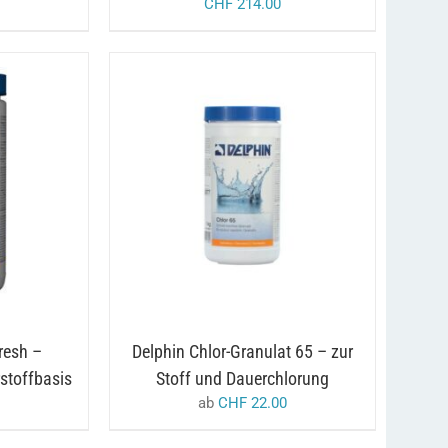
CHF
214.00
DIESES
/
AUSFÜHRUNG WÄHLEN
DETAILS
PRODUKT
DETAILS
WEIST
MEHRERE
VARIANTEN
AUF.
DIE
OPTIONEN
KÖNNEN
AUF
resh –
Delphin Chlor-Granulat 65 – zur
DER
PRODUKTSEITE
stoffbasis
Stoff und Dauerchlorung
GEWÄHLT
ab
CHF
22.00
WERDEN