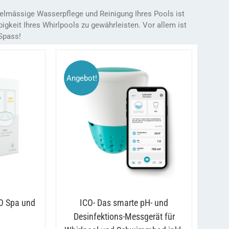
gelmässige Wasserpflege und Reinigung Ihres Pools ist
igkeit Ihres Whirlpools zu gewährleisten. Vor allem ist
 Spass!
Angebot!
DIESES
/
AUSFÜHRUNG WÄHLEN
DETAILS
PRODUKT
DETAILS
WEIST
MEHRERE
VARIANTEN
AUF.
DIE
OPTIONEN
KÖNNEN
AUF
CO Spa und
ICO- Das smarte pH- und
DER
PRODUKTSEITE
Desinfektions-Messgerät für
GEWÄHLT