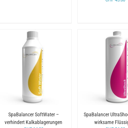
/
/
IN DEN WARENKORB
DETAILS
IN DEN WARENKORB
SpaBalancer SoftWater –
SpaBalancer UltraSho
verhindert Kalkablagerungen
wirksame Flüssi