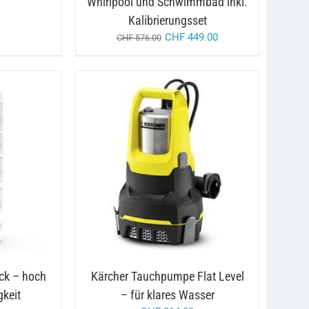
Whirlpool und Schwimmbad inkl.
WERDEN
Kalibrierungsset
CHF
449.00
CHF
576.00
/
DETAILS
IN DEN WARENKORB
DETAILS
ck – hoch
Kärcher Tauchpumpe Flat Level
gkeit
– für klares Wasser