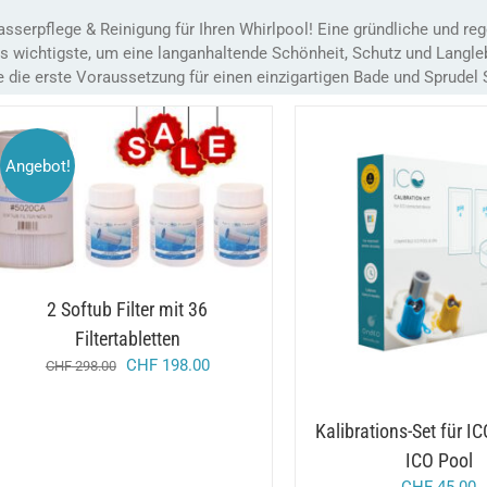
sserpflege & Reinigung für Ihren Whirlpool! Eine gründliche und re
s wichtigste, um eine langanhaltende Schönheit, Schutz und Langleb
e die erste Voraussetzung für einen einzigartigen Bade und Sprudel
Angebot!
/
IN DEN WARENKORB
DETAILS
/
IN DEN WARENKORB
2 Softub Filter mit 36
Filtertabletten
ursprünglicher
aktueller
CHF
198.00
CHF
298.00
preis
preis
war:
ist:
Kalibrations-Set für I
chf 298.00
chf 198.00.
ICO Pool
CHF
45.00