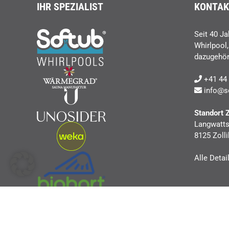
IHR SPEZIALIST
KONTAK
Seit 40 Ja
Whirlpool
dazugehör
+41 44 
info@s
Standort 
Langwatts
8125 Zolli
Alle Detai