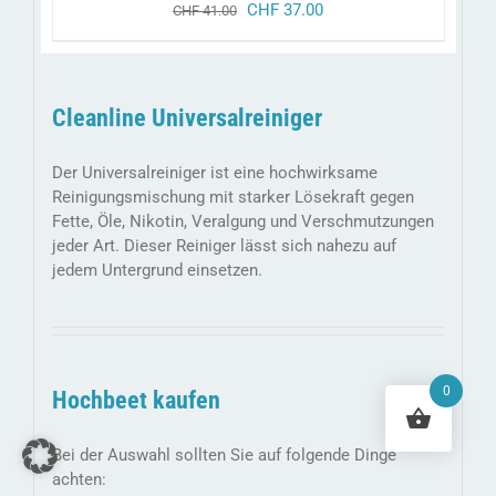
ursprünglicher
aktueller
CHF
37.00
CHF
41.00
preis
preis
war:
ist:
chf 41.00
chf 37.00.
Cleanline Universalreiniger
Der Universalreiniger ist eine hochwirksame
Reinigungsmischung mit starker Lösekraft gegen
Fette, Öle, Nikotin, Veralgung und Verschmutzungen
jeder Art. Dieser Reiniger lässt sich nahezu auf
jedem Untergrund einsetzen.
0
Hochbeet kaufen
Bei der Auswahl sollten Sie auf folgende Dinge
achten: