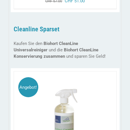
ursprünglicher
aktueller
CHF
51.00
CHF
57.00
preis
preis
war:
ist:
chf 57.00
chf 51.00.
Cleanline Sparset
Kaufen Sie den
Biohort CleanLine
Universalreiniger
und die
Biohort CleanLine
Konservierung zusammen
und sparen Sie Geld!
Angebot!
/
IN DEN WARENKORB
DETAILS