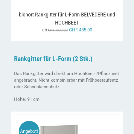
AUF
DER
PRODUKTSEITE
biohort Rankgitter für L-Form BELVEDERE und
GEWÄHLT
HOCHBEET
WERDEN
ab
CHF
485.00
CHF
539.00
Rankgitter für L-Form (2 Stk.)
Das Rankgitter wird direkt am HochBeet- /Pflanzbeet
angebracht. Nicht kombinierbar mit Frühbeetaufsatz
oder Schneckenschutz.
Höhe: 91 cm
Angebot!