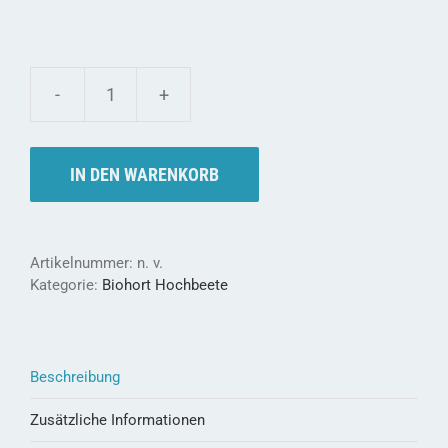
biohort
HOCHBEET®
-
Schönste
IN DEN WARENKORB
Aussicht
auf
beste
Ernte
Artikelnummer:
n. v.
Menge
Kategorie:
Biohort Hochbeete
Beschreibung
Zusätzliche Informationen