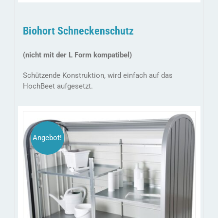
Biohort Schneckenschutz
(nicht mit der L Form kompatibel)
Schützende Konstruktion, wird einfach auf das
HochBeet aufgesetzt.
Angebot!
DIESES
/
AUSFÜHRUNG WÄHLEN
DETAILS
PRODUKT
WEIST
MEHRERE
VARIANTEN