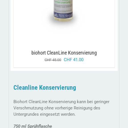
biohort CleanLine Konservierung
ursprünglicher
aktueller
CHF
41.00
CHF
45.00
preis
preis
war:
ist:
chf 45.00
chf 41.00.
Cleanline Konservierung
Biohort CleanLine Konservierung kann bei geringer
Verschmutzung ohne vorherige Reinigung des
Untergrundes eingesetzt werden.
750 ml Sprühflasche