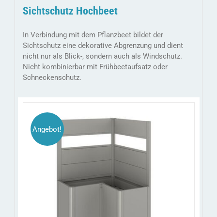
Sichtschutz Hochbeet
In Verbindung mit dem Pflanzbeet bildet der
Sichtschutz eine dekorative Abgrenzung und dient
nicht nur als Blick-, sondern auch als Windschutz.
Nicht kombinierbar mit Frühbeetaufsatz oder
Schneckenschutz.
Angebot!
DIESES
/
AUSFÜHRUNG WÄHLEN
DETAILS
PRODUKT
WEIST
MEHRERE