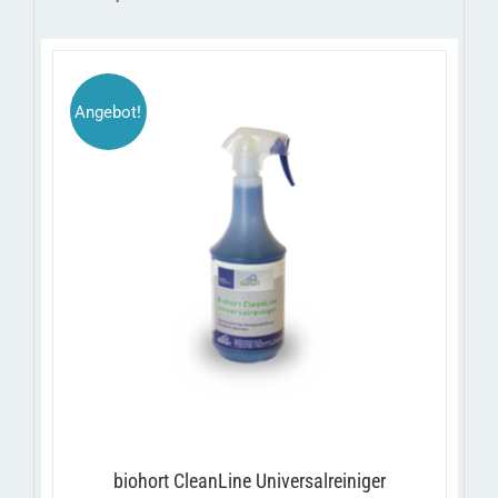
Angebot!
/
IN DEN WARENKORB
DETAILS
biohort CleanLine Universalreiniger