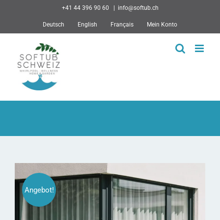
Skip
+41 44 396 90 60
|
info@softub.ch
to
Deutsch
English
Français
Mein Konto
content
Angebot!