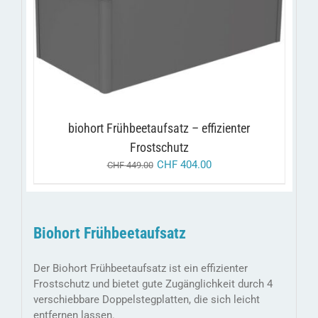
DIESES
/
AUSFÜHRUNG WÄHLEN
DETAILS
PRODUKT
WEIST
MEHRERE
VARIANTEN
AUF.
DIE
OPTIONEN
KÖNNEN
AUF
biohort Frühbeetaufsatz – effizienter
DER
PRODUKTSEITE
Frostschutz
GEWÄHLT
CHF
404.00
CHF
449.00
WERDEN
Biohort Frühbeetaufsatz
Der Biohort Frühbeetaufsatz ist ein effizienter
Frostschutz und bietet gute Zugänglichkeit durch 4
verschiebbare Doppelstegplatten, die sich leicht
entfernen lassen.