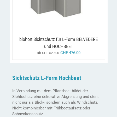
VARIANTEN
AUF.
DIE
OPTIONEN
KÖNNEN
AUF
DER
PRODUKTSEITE
biohort Sichtschutz für L-Form BELVEDERE
GEWÄHLT
und HOCHBEET
WERDEN
ab
CHF
476.00
CHF
529.00
Sichtschutz L-Form Hochbeet
In Verbindung mit dem Pflanzbeet bildet der
Sichtschutz eine dekorative Abgrenzung und dient
nicht nur als Blick-, sondern auch als Windschutz.
Nicht kombinierbar mit Frühbeetaufsatz oder
Schneckenschutz.