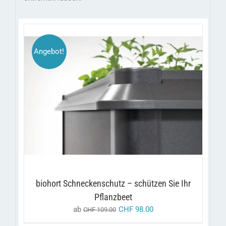
Angebot!
DIESES
/
AUSFÜHRUNG WÄHLEN
DETAILS
PRODUKT
WEIST
MEHRERE
VARIANTEN
AUF.
DIE
OPTIONEN
KÖNNEN
AUF
biohort Schneckenschutz – schützen Sie Ihr
DER
PRODUKTSEITE
Pflanzbeet
GEWÄHLT
ab
CHF
98.00
CHF
109.00
WERDEN