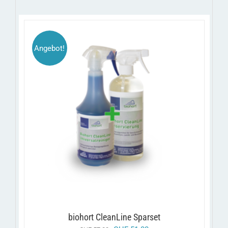
Angebot!
/
IN DEN WARENKORB
DETAILS
biohort CleanLine Sparset