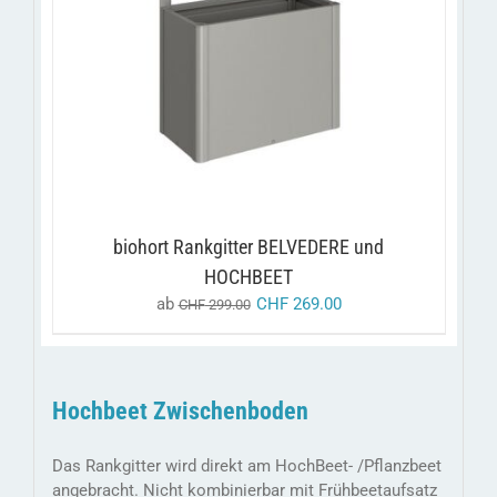
DIESES
/
AUSFÜHRUNG WÄHLEN
DETAILS
PRODUKT
WEIST
MEHRERE
VARIANTEN
AUF.
DIE
OPTIONEN
KÖNNEN
AUF
DER
PRODUKTSEITE
biohort Rankgitter BELVEDERE und
GEWÄHLT
HOCHBEET
WERDEN
ab
CHF
269.00
CHF
299.00
Hochbeet Zwischenboden
Das Rankgitter wird direkt am HochBeet- /Pflanzbeet
angebracht. Nicht kombinierbar mit Frühbeetaufsatz