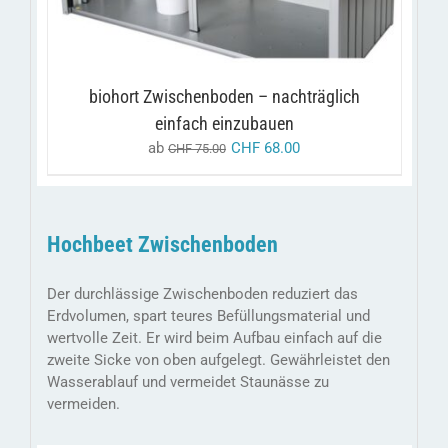
AUF.
DIE
OPTIONEN
KÖNNEN
AUF
biohort Zwischenboden – nachträglich
DER
PRODUKTSEITE
einfach einzubauen
GEWÄHLT
ab
CHF
68.00
CHF
75.00
WERDEN
Hochbeet Zwischenboden
Der durchlässige Zwischenboden reduziert das
Erdvolumen, spart teures Befüllungsmaterial und
wertvolle Zeit. Er wird beim Aufbau einfach auf die
zweite Sicke von oben aufgelegt. Gewährleistet den
Wasserablauf und vermeidet Staunässe zu
vermeiden.