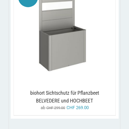
DIESES
/
AUSFÜHRUNG WÄHLEN
DETAILS
PRODUKT
WEIST
MEHRERE
VARIANTEN
AUF.
DIE
OPTIONEN
KÖNNEN
AUF
DER
PRODUKTSEITE
biohort Sichtschutz für Pflanzbeet
GEWÄHLT
BELVEDERE und HOCHBEET
WERDEN
ab
CHF
269.00
CHF
299.00