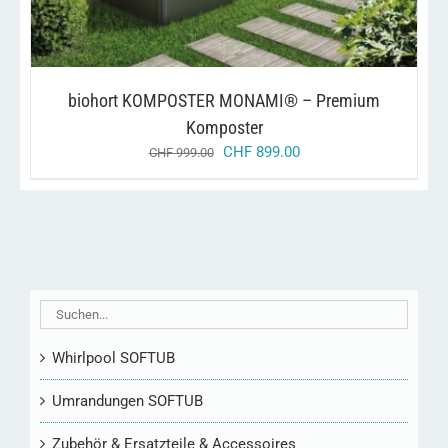
biohort KOMPOSTER MONAMI® – Premium
Komposter
ursprünglicher
aktueller
CHF
899.00
CHF
999.00
preis
preis
war:
ist:
chf 999.00
chf 899.00.
Whirlpool SOFTUB
Umrandungen SOFTUB
Zubehör & Ersatzteile & Accessoires