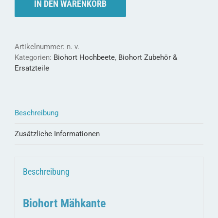
für
IN DEN WARENKORB
das
HOCHBEET
und
BELVEDERE
Artikelnummer:
n. v.
Menge
Kategorien:
Biohort Hochbeete
,
Biohort Zubehör &
Ersatzteile
Beschreibung
Zusätzliche Informationen
Beschreibung
Biohort Mähkante