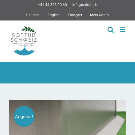
Skip
+41 44 396 90 60
|
info@softub.ch
to
Deutsch
English
Français
Mein Konto
content
Angebot!