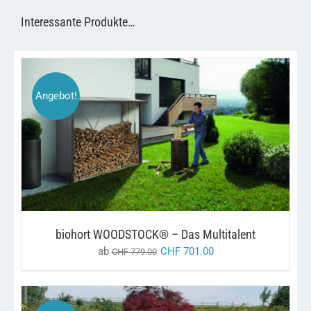
Interessante Produkte…
Angebot!
DIESES
/
AUSFÜHRUNG WÄHLEN
DETAILS
PRODUKT
WEIST
MEHRERE
VARIANTEN
AUF.
DIE
OPTIONEN
biohort WOODSTOCK® – Das Multitalent
KÖNNEN
AUF
ab
CHF
701.00
CHF
779.00
DER
PRODUKTSEITE
GEWÄHLT
WERDEN