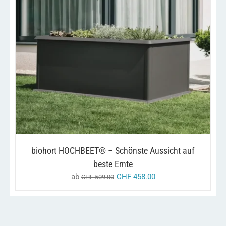
DIESES
/
AUSFÜHRUNG WÄHLEN
DETAILS
PRODUKT
WEIST
MEHRERE
VARIANTEN
AUF.
DIE
OPTIONEN
KÖNNEN
AUF
DER
PRODUKTSEITE
GEWÄHLT
biohort HOCHBEET® – Schönste Aussicht auf
WERDEN
beste Ernte
ab
CHF
458.00
CHF
509.00