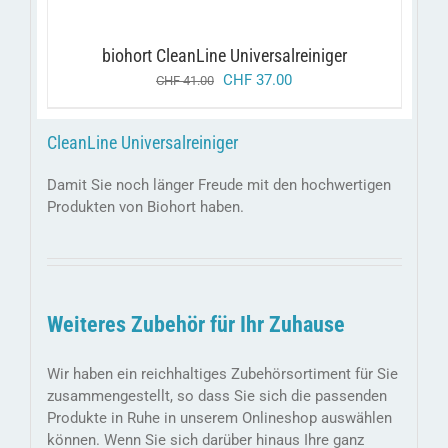
biohort CleanLine Universalreiniger
ursprünglicher
aktueller
CHF
37.00
CHF
41.00
preis
preis
war:
ist:
CleanLine Universalreiniger
chf 41.00
chf 37.00.
Damit Sie noch länger Freude mit den hochwertigen
Produkten von Biohort haben.
Weiteres Zubehör für Ihr Zuhause
Wir haben ein reichhaltiges Zubehörsortiment für Sie
zusammengestellt, so dass Sie sich die passenden
Produkte in Ruhe in unserem Onlineshop auswählen
können. Wenn Sie sich darüber hinaus Ihre ganz