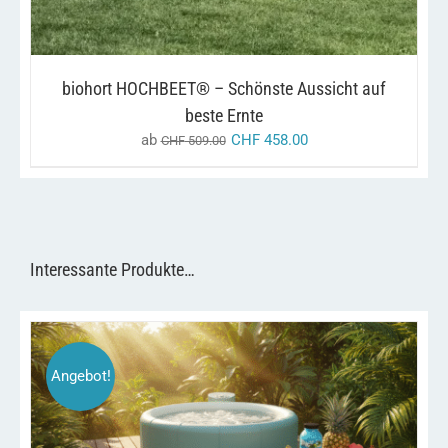
KÖNNEN
AUF
DER
PRODUKTSEITE
GEWÄHLT
biohort HOCHBEET® – Schönste Aussicht auf
WERDEN
beste Ernte
ab
CHF
458.00
CHF
509.00
Interessante Produkte…
Angebot!
DIESES
/
AUSFÜHRUNG WÄHLEN
DETAILS
PRODUKT