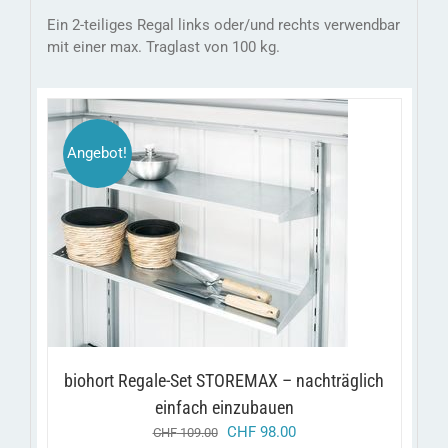
Ein 2-teiliges Regal links oder/und rechts verwendbar
mit einer max. Traglast von 100 kg.
Angebot!
/
IN DEN WARENKORB
DETAILS
biohort Regale-Set STOREMAX – nachträglich
einfach einzubauen
ursprünglicher
aktueller
CHF
98.00
CHF
109.00