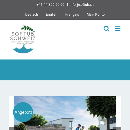
Skip
+41 44 396 90 60
|
info@softub.ch
to
Deutsch
English
Français
Mein Konto
content
Angebot!