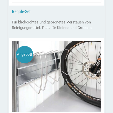
preis
preis
war:
ist:
Regale-Set
chf 109.00
chf 98.00.
Für blickdichtes und geordnetes Verstauen von
Reinigungsmittel. Platz für Kleines und Grosses.
Angebot!
DIESES
/
AUSFÜHRUNG WÄHLEN
DETAILS
PRODUKT
WEIST
MEHRERE
VARIANTEN
AUF.
DIE
OPTIONEN