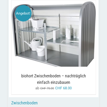
Angebot!
DIESES
/
AUSFÜHRUNG WÄHLEN
DETAILS
PRODUKT
WEIST
MEHRERE
VARIANTEN
AUF.
DIE
OPTIONEN
KÖNNEN
AUF
biohort Zwischenboden – nachträglich
DER
PRODUKTSEITE
einfach einzubauen
GEWÄHLT
ab
CHF
68.00
CHF
75.00
WERDEN
Zwischenboden