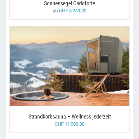
KÖNNEN
Sonnensegel Carloforte
AUF
ab
CHF
8'240.00
DER
PRODUKTSEITE
GEWÄHLT
WERDEN
/
IN DEN WARENKORB
DETAILS
Strandkorbsauna – Wellness jederzeit
CHF
11'900.00