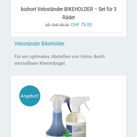
KÖNNEN
AUF
biohort Veloständer BIKEHOLDER – Set für 3
DER
PRODUKTSEITE
Räder
GEWÄHLT
ab
CHF
75.00
CHF
83.00
WERDEN
Veloständer BikeHolder
Für ein optimales Abstellen von Velos durch
verstellbare Klemmbügel.
Angebot!
/
IN DEN WARENKORB
DETAILS