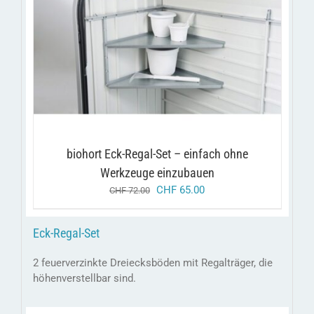
/
IN DEN WARENKORB
DETAILS
biohort Eck-Regal-Set – einfach ohne
Werkzeuge einzubauen
ursprünglicher
aktueller
CHF
65.00
CHF
72.00
preis
preis
war:
ist:
Eck-Regal-Set
chf 72.00
chf 65.00.
2 feuerverzinkte Dreiecksböden mit Regalträger, die
höhenverstellbar sind.