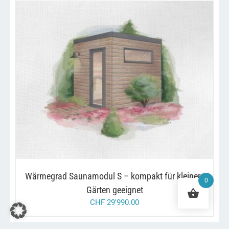
/
IN DEN WARENKORB
DETAILS
Wärmegrad Saunamodul S – kompakt für kleinere
0
Gärten geeignet
CHF
29'990.00