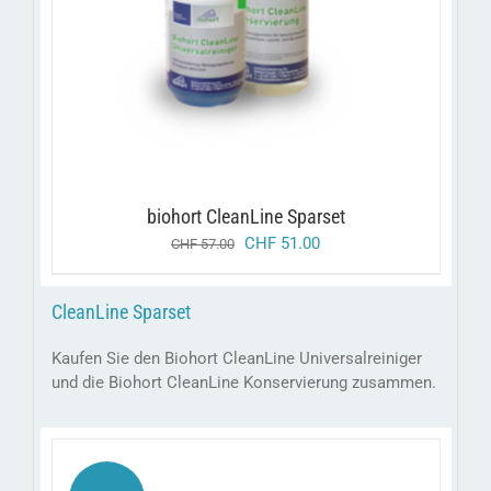
biohort CleanLine Sparset
ursprünglicher
aktueller
CHF
51.00
CHF
57.00
preis
preis
war:
ist:
CleanLine Sparset
chf 57.00
chf 51.00.
Kaufen Sie den Biohort CleanLine Universalreiniger
und die Biohort CleanLine Konservierung zusammen.