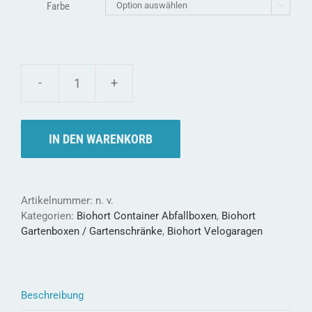
Farbe

biohort
STOREMAX®
-
so
IN DEN WARENKORB
schön
kann
Stauraum
sein
Artikelnummer:
n. v.
Menge
Kategorien:
Biohort Container Abfallboxen
,
Biohort
Gartenboxen / Gartenschränke
,
Biohort Velogaragen
Beschreibung