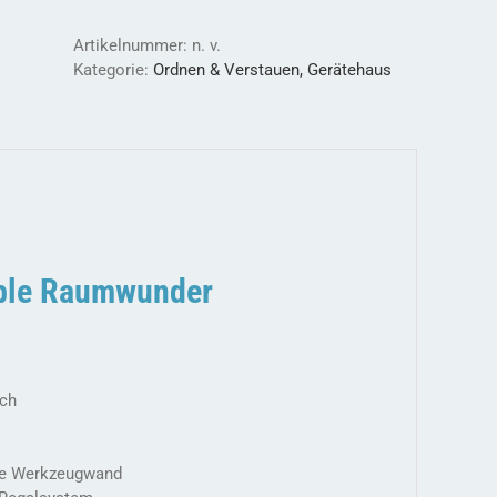
Flexibles
Raumwunder
Artikelnummer:
n. v.
Menge
Kategorie:
Ordnen & Verstauen, Gerätehaus
ible Raumwunder
uch
bare Werkzeugwand