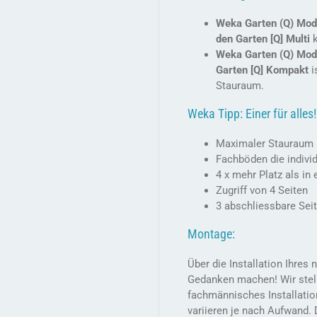
Weka Garten (Q) Mod
den Garten [Q] Multi
k
Weka Garten (Q) Mod
Garten [Q] Kompakt
i
Stauraum.
Weka Tipp: Einer für alles!
Maximaler Stauraum a
Fachböden die individ
4 x mehr Platz als i
Zugriff von 4 Seiten
3 abschliessbare Sei
Montage:
Über die Installation Ihre
Gedanken machen! Wir stel
fachmännisches Installatio
variieren je nach Aufwand.