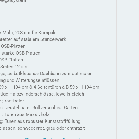
s Regalsystem
 Multi, 208 cm für Kompakt
retter auf stabilem Ständerwerk
 OSB-Platten
 starke OSB Platten
OSB-Platten
 Seiten 12 cm
ige, selbstklebende Dachbahn zum optimalen
ung und Witterungseinflüssen
 89 x H 194 cm & 4 Seitentüren à B 59 x H 194 cm
ige Halbzylinderschlösse, jeweils gleich
, rostfreier
m: verstellbarer Rollverschluss Garten
ur: Türen aus Massivholz
ig: Türen aus robuster Kunststofffüllung
elassen, schwedenrot, grau oder anthrazit