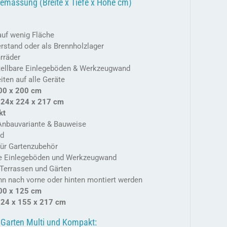
emassung (Breite x Tiefe x Höhe cm)
auf wenig Fläche
rstand oder als Brennholzlager
hrräder
rstellbare Einlegeböden & Werkzeugwand
iten auf alle Geräte
00 x 200 cm
224x 224 x 217 cm
kt
Anbauvariante & Bauweise
nd
für Gartenzubehör
are Einlegeböden und Werkzeugwand
e Terrassen und Gärten
nn nach vorne oder hinten montiert werden
00 x 125 cm
24 x 155 x 217 cm
 Garten Multi und Kompakt: