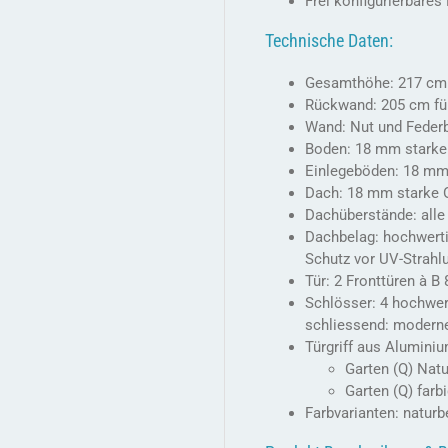
Frei konfigurierbare
Technische Daten:
Gesamthöhe: 217 cm
Rückwand: 205 cm für
Wand: Nut und Federb
Boden: 18 mm starke
Einlegeböden: 18 mm
Dach: 18 mm starke 
Dachüberstände: alle
Dachbelag: hochwert
Schutz vor UV-Strahl
Tür: 2 Fronttüren à B
Schlösser: 4 hochwert
schliessend: moderner
Türgriff aus Aluminiu
Garten (Q) Nat
Garten (Q) farb
Farbvarianten: naturb