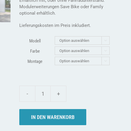
Erhältlich mit, oder ohne Fahrradunterstand.
Modulerweiterungen Save Bike oder Family
optional erhältlich.
Lieferungskosten im Preis inkludiert.
Modell

Farbe

Montage

Die
Weka
Garten
(Q)
IN DEN WARENKORB
Varianten
-