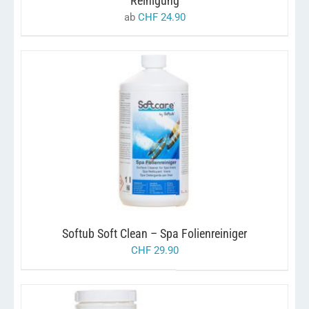
Reinigung
PRODUKTSEITE
ab
CHF
24.90
GEWÄHLT
WERDEN
/
IN DEN WARENKORB
DETAILS
Softub Soft Clean – Spa Folienreiniger
CHF
29.90