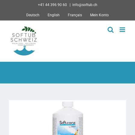
Skip
+41 44 396 90 60
|
info@softub.ch
to
Deutsch
English
Français
Mein Konto
content