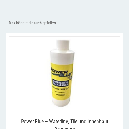
Das könnte dir auch gefallen …
DIESES
/
AUSFÜHRUNG WÄHLEN
DETAILS
PRODUKT
WEIST
MEHRERE
VARIANTEN
AUF.
DIE
OPTIONEN
KÖNNEN
Power Blue – Waterline, Tile und Innenhaut
AUF
DER