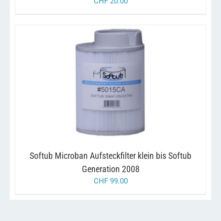
CHF
20.00
/
IN DEN WARENKORB
DETAILS
Softub Microban Aufsteckfilter klein bis Softub
Generation 2008
CHF
99.00